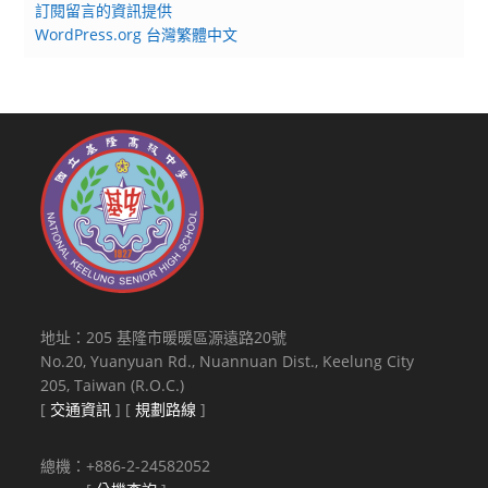
訂閱留言的資訊提供
WordPress.org 台灣繁體中文
地址：205 基隆市暖暖區源遠路20號
No.20, Yuanyuan Rd., Nuannuan Dist., Keelung City
205, Taiwan (R.O.C.)
[
交通資訊
] [
規劃路線
]
總機：+886-2-24582052