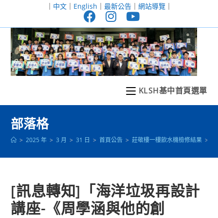
跳
｜
中文
｜
English
｜
最新公告
｜
網站導覽
｜
轉
至
主
要
內
容
KLSH基中首頁選單
部落格
>
2025 年
>
3 月
>
31 日
>
首頁公告
>
莊敬樓一樓飲水機檢修結果
>
[
[訊息轉知]「海洋垃圾再設計
講座-《周學涵與他的創