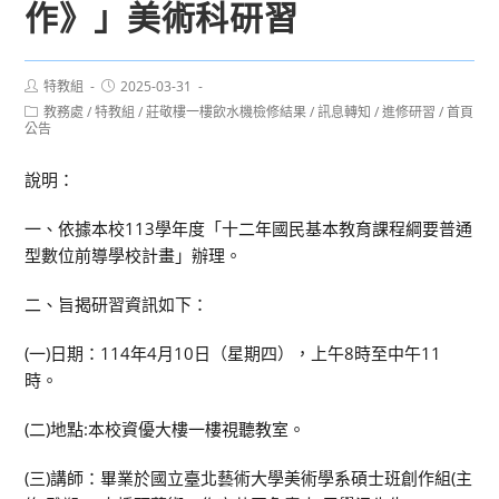
作》」美術科研習
Post
Post
特教組
2025-03-31
author:
published:
Post
教務處
/
特教組
/
莊敬樓一樓飲水機檢修結果
/
訊息轉知
/
進修研習
/
首頁
category:
公告
說明：
一、依據本校113學年度「十二年國民基本教育課程綱要普通
型數位前導學校計畫」辦理。
二、旨揭研習資訊如下：
(一)日期：114年4月10日（星期四），上午8時至中午11
時。
(二)地點:本校資優大樓一樓視聽教室。
(三)講師：畢業於國立臺北藝術大學美術學系碩士班創作組(主