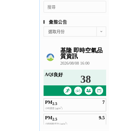
Search
for:
彙整公告
彙
選取月份
整
公
告