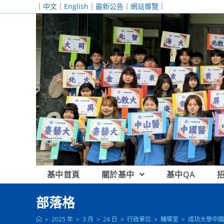
跳
｜
中文
｜
English
｜
最新公告
｜
網站導覽
｜
轉
至
主
要
內
容
基中首頁
關於基中
基中QA
部落格
>
2025 年
>
3 月
>
24 日
>
行政單位
>
輔導室
>
成功大學中國