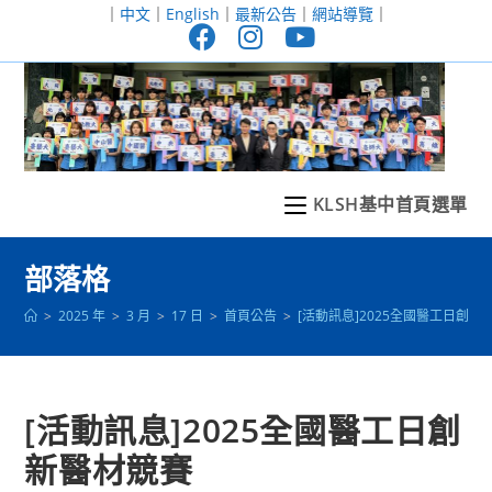
跳
｜
中文
｜
English
｜
最新公告
｜
網站導覽
｜
轉
至
主
要
內
容
KLSH基中首頁選單
部落格
>
2025 年
>
3 月
>
17 日
>
首頁公告
>
[活動訊息]2025全國醫工日創新
[活動訊息]2025全國醫工日創
新醫材競賽