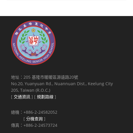
地址：205 基隆市暖暖區源遠路20號
No.20, Yuanyuan Rd., Nuannuan Dist., Keelung City
205, Taiwan (R.O.C.)
[
交通資訊
] [
規劃路線
]
總機：+886-2-24582052
[
分機查詢
]
傳真：+886-2-24573724