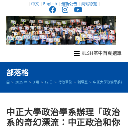
跳
｜
中文
｜
English
｜
最新公告
｜
網站導覽
｜
轉
至
主
要
內
容
KLSH基中首頁選單
部落格
>
2025 年
>
3 月
>
12 日
>
行政單位
>
輔導室
>
中正大學政治學系辦理
中正大學政治學系辦理「政治
系的奇幻漂流：中正政治和你