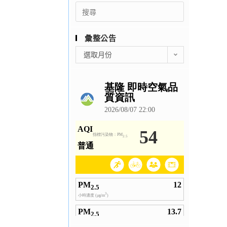
Search
for:
彙整公告
彙
選取月份
整
公
告