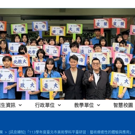
招生資訊
行政單位
教學單位
智慧校園
果
>
[訊息轉知]「113學年度臺北市美術學科平臺研習：藝術療癒性的體驗與應用」