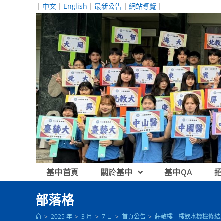
跳
｜
中文
｜
English
｜
最新公告
｜
網站導覽
｜
轉
至
主
要
內
容
基中首頁
關於基中
基中QA
部落格
>
2025 年
>
3 月
>
7 日
>
首頁公告
>
莊敬樓一樓飲水機檢修結