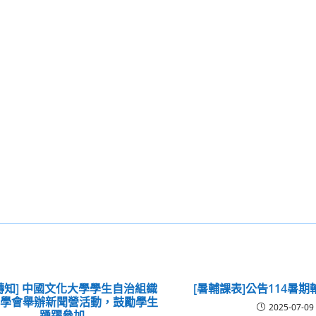
轉知] 中國文化大學學生自治組織
[暑輔課表]公告114暑
系學會舉辦新聞營活動，鼓勵學生
2025-07-09
踴躍參加