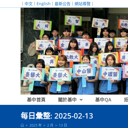
跳
｜
中文
｜
English
｜
最新公告
｜
網站導覽
｜
轉
至
主
要
內
容
基中首頁
關於基中
基中QA
每日彙整: 2025-02-13
>
2025 年
>
2 月
>
13 日