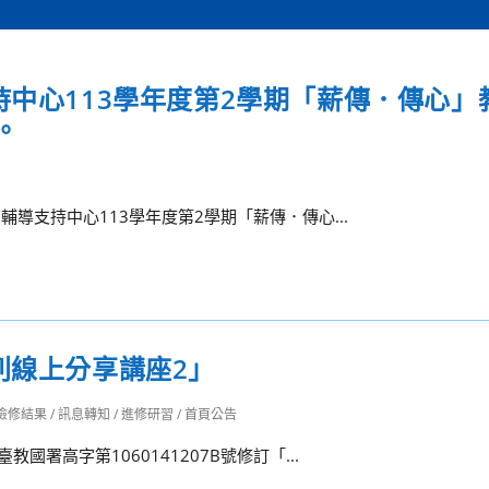
持中心113學年度第2學期「薪傳．傳心」
。
輔導支持中心113學年度第2學期「薪傳．傳心...
列線上分享講座2」
檢修結果
/
訊息轉知
/
進修研習
/
首頁公告
國署高字第1060141207B號修訂「...