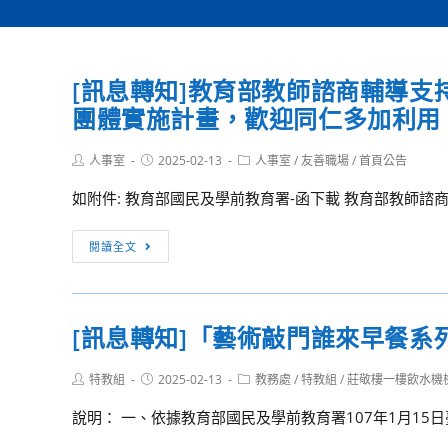
[訊息轉知]教育部教師諮商輔導支
團體實施計畫，歡迎同仁多加利用
Post
Post
Post
人事室
2025-02-13
人事室
/
友善職場
/
首頁公告
author:
published:
category:
如附件: 教育部國民及學前教育署-函下載 教育部教師諮商
[訊
閱讀全文
息
轉
知]
[訊息轉知]「藝術敲門誰來早餐系
教
育
Post
Post
Post
特教組
2025-02-13
教務處
/
特教組
/
莊敬樓一樓飲水機
部
author:
published:
category:
教
說明： 一、依據教育部國民及學前教育署107年1月15日臺教
師