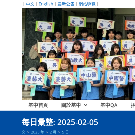
跳
｜
中文
｜
English
｜
最新公告
｜
網站導覽
｜
轉
至
主
要
內
容
基中首頁
關於基中
基中QA
每日彙整: 2025-02-05
>
2025 年
>
2 月
>
5 日