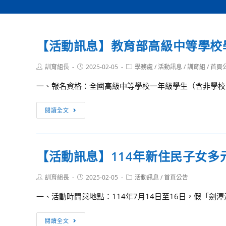
【活動訊息】教育部高級中等學校
Post
Post
Post
訓育組長
2025-02-05
學務處
/
活動訊息
/
訓育組
/
首頁
author:
published:
category:
一、報名資格：全國高級中等學校一年級學生（含非學校型
【活
閱讀全文
動
訊
息】
【活動訊息】114年新住民子女多
教
育
Post
Post
Post
訓育組長
2025-02-05
活動訊息
/
首頁公告
部
author:
published:
category:
高
一、活動時間與地點：114年7月14日至16日，假「劍
級
中
【活
閱讀全文