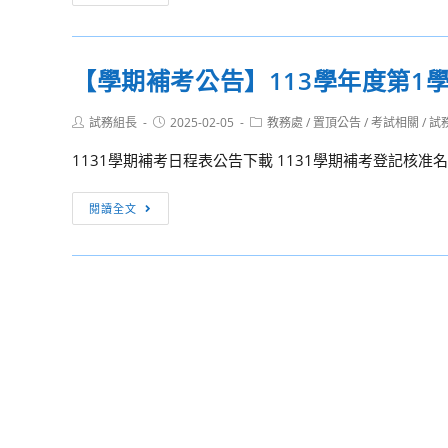
等
動
學
訊
校
息】
【學期補考公告】113學年度第1
學
114
生
年
Post
Post
Post
試務組長
2025-02-05
教務處
/
置頂公告
/
考試相關
/
試
新
新
author:
published:
category:
世
住
1131學期補考日程表公告下載 1131學期補考登記核准
紀
民
領
子
【學
閱讀全文
導
女
期
人
多
補
才
元
考
第
文
公
24
化
告】
期
培
113
初
育
學
階
營
年
培
－
度
育
媒
第