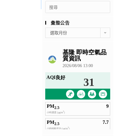
Search
for:
彙整公告
彙
選取月份
整
公
告