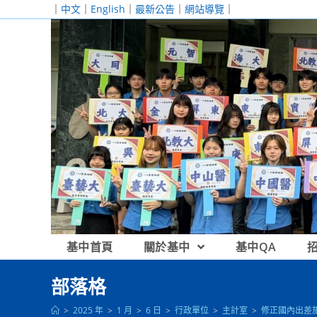
跳
｜
中文
｜
English
｜
最新公告
｜
網站導覽
｜
轉
至
主
要
內
容
基中首頁
關於基中
基中QA
部落格
>
2025 年
>
1 月
>
6 日
>
行政單位
>
主計室
>
修正國內出差旅費