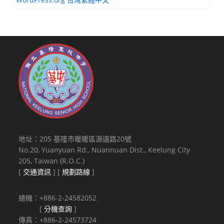
地址：205 基隆市暖暖區源遠路20號
No.20, Yuanyuan Rd., Nuannuan Dist., Keelung City
205, Taiwan (R.O.C.)
[
交通資訊
] [
規劃路線
]
總機：+886-2-24582052
[
分機查詢
]
傳真：+886-2-24573724