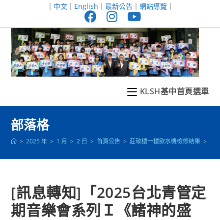
跳
｜
中文
｜
English
｜
最新公告
｜
網站導覽
｜
轉
至
主
要
內
容
KLSH基中首頁選單
部落格
>
2025 年
>
1 月
>
2 日
>
首頁公告
>
莊敬樓一樓飲水機檢修結果
>
[
[訊息轉知]「2025台北青管定
期音樂會系列Ｉ《諸神的盛