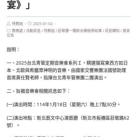
宴》」
Post
Post
特教組
2025-01-02
author:
published:
Post
教務處
/
活動訊息
/
特教組
/
莊敬樓一樓飲水機檢修結果
/
訊息轉知
/
首頁
category:
公告
說明：
一、2025台北青管定期音樂會系列Ｉ，精選描寫東西方如日
本、北歐與希臘眾神明的音樂，由國家交響樂團法國號助理
首席黃任賢老師，指揮台北青年管樂團二團演出。
二、旨揭音樂會相關訊息如下：
(一)演出時間：114年1月18日（星期六）晚上7點30分。
(二)演出地點：新北藝文中心演藝廳（新北市板橋區莊敬路62
號）。