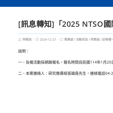
[訊息轉知]「2025 NT
Post
Post
Post
特教組
2024-12-27
教務處
/
活動訊息
/
特教組
/
莊敬樓
author:
published:
category:
說明：
一、旨揭活動採網路報名，報名時間自民國114年1月20日
二、本案連絡人：研究推廣組張廸堯先生，連絡電話04-233