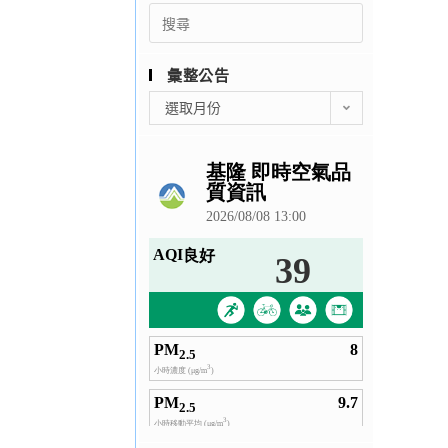
Search
for:
彙整公告
彙
選取月份
整
公
告