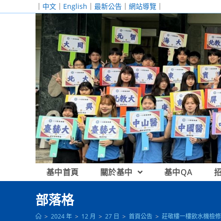
跳
｜
中文
｜
English
｜
最新公告
｜
網站導覽
｜
轉
至
主
要
內
容
基中首頁
關於基中
基中QA
部落格
>
2024 年
>
12 月
>
27 日
>
首頁公告
>
莊敬樓一樓飲水機檢修