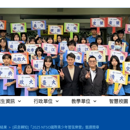
招生資訊
行政單位
教學單位
智慧校園
結果
>
[訊息轉知]「2025 NTSO國際青少年管弦樂營」甄選簡章