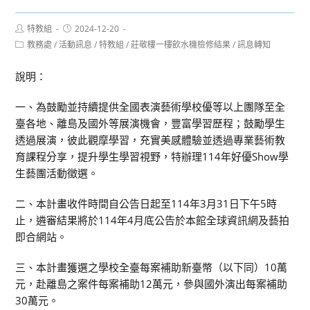
Post
Post
特教組
2024-12-20
author:
published:
Post
教務處
/
活動訊息
/
特教組
/
莊敬樓一樓飲水機檢修結果
/
訊息轉知
category:
說明：
一、為鼓勵並持續提供全國表演藝術學校優等以上團隊至全
臺各地、離島及國外等展演機會，豐富學習歷程；鼓勵學生
透過展演，彼此觀摩學習，充實美感體驗並透過專業藝術教
育課程分享，提升學生學習視野，特辦理114年好優Show學
生藝團活動徵選。
二、本計畫收件時間自公告日起至114年3月31日下午5時
止，遴審結果將於114年4月底公告於本館全球資訊網及藝拍
即合網站。
三、本計畫獲選之學校全臺每案補助新臺幣（以下同）10萬
元，赴離島之案件每案補助12萬元，參與國外演出每案補助
30萬元。