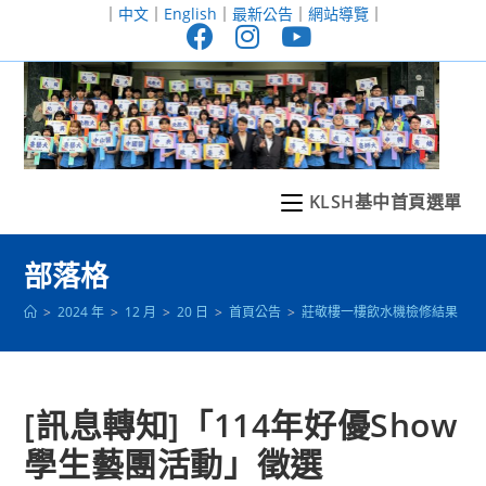
跳
｜
中文
｜
English
｜
最新公告
｜
網站導覽
｜
轉
至
主
要
內
容
KLSH基中首頁選單
部落格
>
2024 年
>
12 月
>
20 日
>
首頁公告
>
莊敬樓一樓飲水機檢修結果
>
[訊息轉知]「114年好優Show
學生藝團活動」徵選