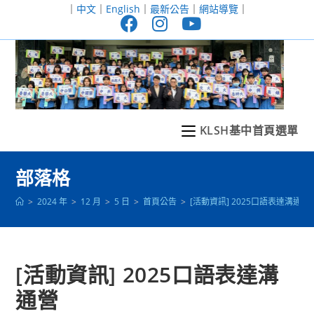
跳
｜
中文
｜
English
｜
最新公告
｜
網站導覽
｜
轉
至
主
要
內
容
KLSH基中首頁選單
部落格
>
2024 年
>
12 月
>
5 日
>
首頁公告
>
[活動資訊] 2025口語表達溝通營
[活動資訊] 2025口語表達溝
通營