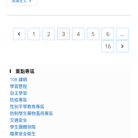
閱讀全文
術
息
享」
才
轉
音
能
知]
樂
音
「113
科
1
樂
2
3
4
5
6
...
Go to the previous page
學
研
(含
年
習
16
Go to 
資
度
賦
素
優
養
異)
重點專區
導
班
108 課綱
向
國
學習歷程
部
際
自主學習
定
防疫專區
交
必
性別平等教育專區
流
修
防制學生藥物濫用專區
計
課
交通安全
畫」：
程
學生團體保險
Jonathan
公
職業安全衛生
Biss「大