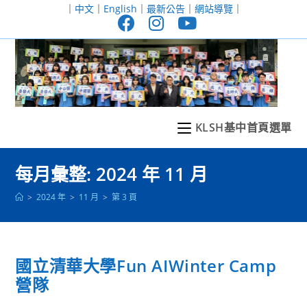
跳
｜
中文
｜
English
｜
最新公告
｜
網站導覽
｜
轉
至
主
要
內
容
KLSH基中首頁選單
每月彙整: 2024 年 11 月
>
2024 年
>
11 月
>
第 3 頁
國立清華大學Fun AIWinter Camp
營隊