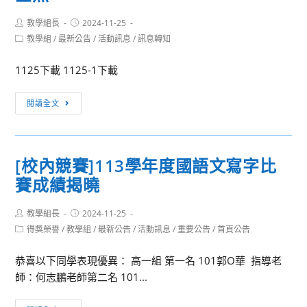
人
開
才
設
Post
Post
教學組長
2024-11-25
培
author:
published:
「玩
Post
教學組
/
最新公告
/
活動訊息
/
訊息轉知
category:
育
轉
計
邏
1125下載 1125-1下載
畫
輯
高
[訊
思
閱讀全文
中
息
維，
職
轉
修
資
知]
練
[校內競賽]113學年度國語文寫字比
安
轉
你
賽成績揭曉
教
知
的
學
國
決
Post
Post
資
教學組長
立
2024-11-25
策
author:
published:
Post
得獎榮譽
/
教學組
源
/
最新公告
/
活動訊息
/
重要公告
/
首頁公告
臺
影
category:
與
灣
響
恭喜以下同學表現優異： 高一組 第一名 101郭O華 指導老
推
藝
力」
師：何志鵬老師第二名 101...
廣
術
全
中
教
英
[校