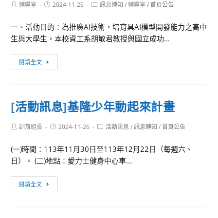
Post
Post
Post
輔導室
2024-11-26
訊息轉知
/
輔導室
/
首頁公告
author:
published:
category:
一、活動目的：為推廣AI技術，培育具AI模型開發能力之高中
生與大學生，本校資工系胡敏君教授與國立成功...
國
閱讀全文
立
清
華
[活動訊息]基隆少年動起來計畫
大
學
Post
Post
Post
訓育組長
2024-11-26
活動訊息
/
訊息轉知
/
首頁公告
Fun
author:
published:
category:
AIWinter
(一)時間：113年11月30日至113年12月22日（每週六、
Camp
日）。 (二)地點：愛力士健身中心車...
營
隊
[活
閱讀全文
動
訊
息]