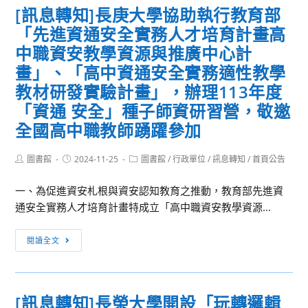
[訊息轉知]長庚大學協助執行教育部
基
「先進資通安全實務人才培育計畫高
隆
少
中職資安教學資源與推廣中心計
年
畫」、「高中資通安全實務適性教學
動
教材研發實驗計畫」，辦理113年度
起
「資通 安全」種子師資研習營，敬邀
來
全國高中職教師踴躍參加
計
畫
Post
Post
Post
圖書館
2024-11-25
圖書館
/
行政單位
/
訊息轉知
/
首頁公告
author:
published:
category:
一、為促進資安札根與資安認知教育之推動，教育部先進資
通安全實務人才培育計畫特成立「高中職資安教學資源...
[訊
閱讀全文
息
轉
知]
[訊息轉知]長榮大學開設「玩轉邏輯
長