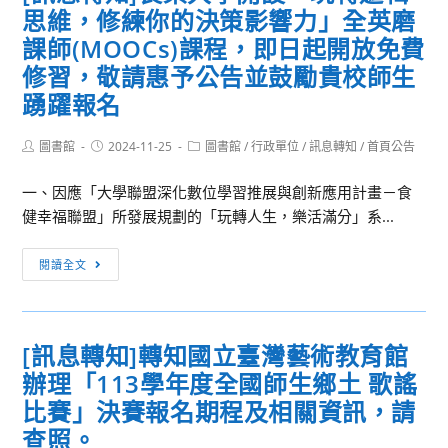
思維，修練你的決策影響力」全英磨
庚
大
課師(MOOCs)課程，即日起開放免費
學
修習，敬請惠予公告並鼓勵貴校師生
協
踴躍報名
助
執
Post
Post
Post
圖書館
2024-11-25
圖書館
/
行政單位
/
訊息轉知
/
首頁公告
行
author:
published:
category:
教
一、因應「大學聯盟深化數位學習推展與創新應用計畫－食
育
健幸福聯盟」所發展規劃的「玩轉人生，樂活滿分」系...
部
「先
[訊
閱讀全文
進
息
資
轉
通
知]
[訊息轉知]轉知國立臺灣藝術教育館
安
長
全
辦理「113學年度全國師生鄉土 歌謠
榮
實
大
比賽」決賽報名期程及相關資訊，請
務
學
查照。