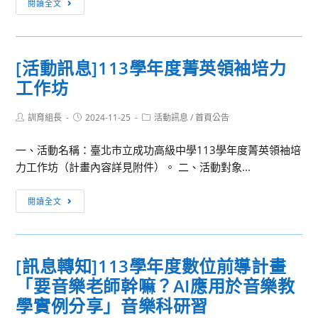
閱讀全文
心
育
磨
內
計
館
課
競
畫」、
辦
師
賽]113
「高
理
(MOOCs)
[活動訊息]113學年度菁英領袖培力
學
中
「113
課
工作坊
年
資
學
程，
度
通
年
即
Post
Post
Post
訓育組長
國
2024-11-25
活動訊息
/
首頁公告
安
度
日
author:
published:
category:
語
全
全
起
一、活動名稱：臺北市立成功高級中學113學年度菁英領袖培
文
實
國
開
力工作坊（計畫內容詳見附件）。 二、活動對象...
寫
務
師
放
字
適
生
免
[活
閱讀全文
比
性
鄉
費
動
賽
教
土
修
訊
成
學
歌
習，
息]113
績
[訊息轉知]113學年度數位前導計畫
教
謠
敬
學
揭
材
比
請
「要音樂老師幹嘛？AI應用於音樂教
年
曉
研
賽」
惠
度
學實例分享」音樂科研習
發
決
予
菁