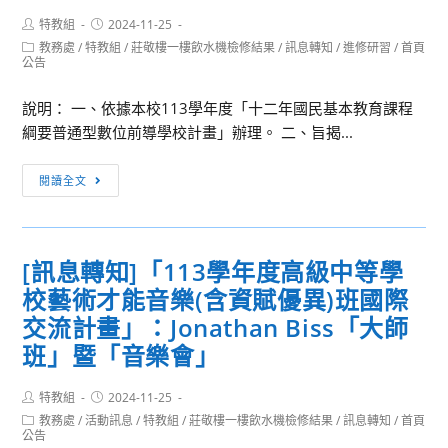
實
賽
公
英
Post
Post
特教組
2024-11-25
author:
published:
驗
報
告
領
Post
教務處
/
特教組
/
莊敬樓一樓飲水機檢修結果
/
訊息轉知
/
進修研習
/
首頁
category:
公告
計
名
並
袖
畫」，
期
鼓
培
說明： 一、依據本校113學年度「十二年國民基本教育課程
辦
程
勵
力
綱要普通型數位前導學校計畫」辦理。 二、旨揭...
理
及
貴
工
113
相
校
作
[訊
閱讀全文
年
關
師
坊
息
度
資
生
轉
「資
訊，
踴
知]113
通
請
躍
[訊息轉知]「113學年度高級中等學
學
安
查
報
校藝術才能音樂(含資賦優異)班國際
年
全」
照。
名
度
交流計畫」：Jonathan Biss「大師
種
數
班」暨「音樂會」
子
位
師
前
Post
Post
特教組
2024-11-25
資
author:
published:
導
Post
教務處
/
活動訊息
/
特教組
/
莊敬樓一樓飲水機檢修結果
/
訊息轉知
/
首頁
研
category:
公告
計