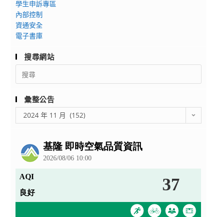
開
學生申訴專區
師
觀
內部控制
班」
資通安全
課
暨
電子書庫
研
「音
習
樂
搜尋網站
－
會」
Search
臺
for:
北
市
彙整公告
立
彙
2024 年 11 月 (152)
南
整
港
公
高
告
級
中
學」