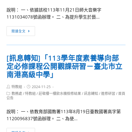
習
畫
營，
說明： 一、依據該校113年11月21日師大音樂字
「要
敬
1131034078號函辦理。 二、為提升學生於藝...
音
邀
樂
全
[訊
閱讀全文
老
國
息
師
高
轉
幹
中
知]
嘛？
[訊息轉知]「113學年度素養導向部
職
「113
AI
教
定必修課程公開觀課研習－臺北市立
學
應
師
年
南港高級中學」
用
踴
度
於
躍
高
Post
Post
特教組
2024-11-25
音
author:
published:
參
級
Post
教務處
/
特教組
/
莊敬樓一樓飲水機檢修結果
/
訊息轉知
/
進修研習
/
首頁
樂
category:
公告
加
中
教
等
學
說明： 一、依教育部國教署113年8月19日臺教國署高字第
學
實
1120096837號函辦理。 二、為使...
校
例
藝
[訊
分