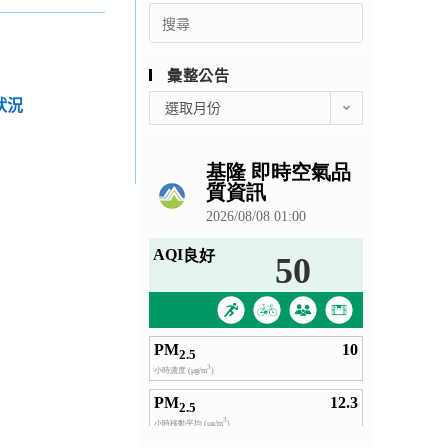
Search
for:
彙整公告
彙
狀況
選取月份
整
公
告