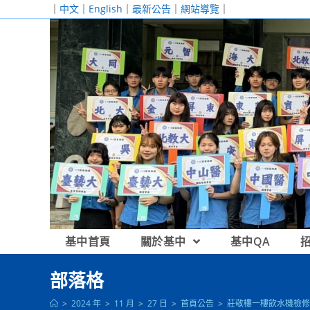
跳
｜
中文
｜
English
｜
最新公告
｜
網站導覽
｜
轉
至
主
要
內
容
基中首頁
關於基中
基中QA
部落格
>
2024 年
>
11 月
>
27 日
>
首頁公告
>
莊敬樓一樓飲水機檢修