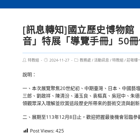
[訊息轉知]國立歷史博物館
音」特展「導覽手冊」50
Post
Post
Post
特教組
2024-11-27
教務處
/
活動訊息
/
特教組
/
莊敬樓
author:
published:
category:
說明：
一、本次展覽聚焦20世紀初、中期臺灣、日本、中國藝
三郎、劉啟祥、陳清汾、潘玉良、袁樞真、吳冠中、朱德
領觀眾深入理解並欣賞這段歷史所帶來的藝術交流與創新
二、展期至113年12月8日止，歡迎把握最後機會蒞臨參
Post Views:
425