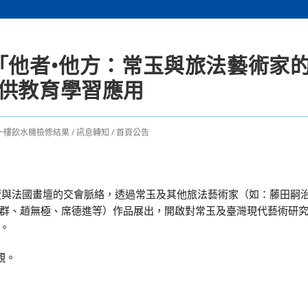
「他者•他方：常玉與旅法藝術家
冊供教育學習應用
一樓飲水機檢修結果
/
訊息轉知
/
首頁公告
壇與法國畫壇的交會脈絡，透過常玉及其他旅法藝術家（如：藤田嗣
群、趙無極、席德進等）作品展出，開啟對常玉及臺灣現代藝術研
。
觀。