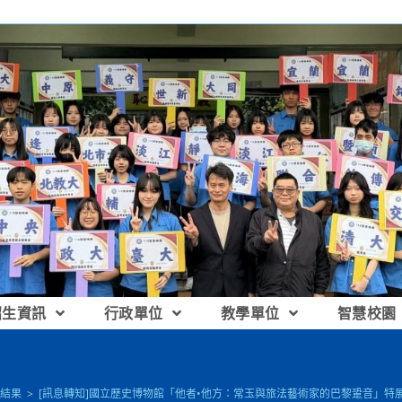
招生資訊
行政單位
教學單位
智慧校園
結果
>
[訊息轉知]國立歷史博物館「他者•他方：常玉與旅法藝術家的巴黎跫音」特