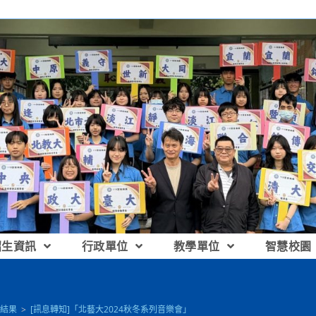
招生資訊
行政單位
教學單位
智慧校園
結果
>
[訊息轉知]「北藝大2024秋冬系列音樂會」