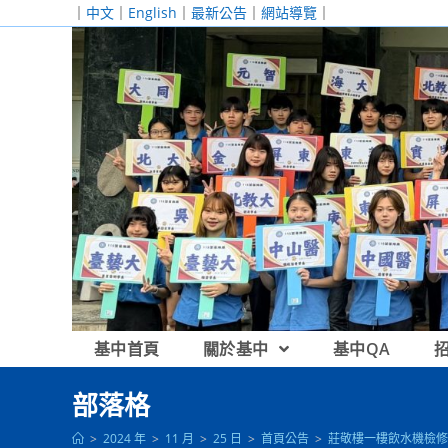
跳
｜
中文
｜
English
｜
最新公告
｜
網站導覽
｜
轉
至
主
要
內
容
基中首頁
關於基中
基中QA
部落格
>
2024 年
>
11 月
>
25 日
>
首頁公告
>
莊敬樓一樓飲水機檢修