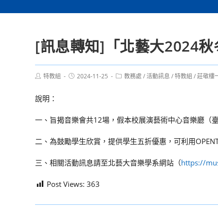
[訊息轉知]「北藝大2024
Post
Post
Post
特教組
2024-11-25
教務處
/
活動訊息
/
特教組
/
莊敬樓
author:
published:
category:
說明：
一、旨揭音樂會共12場，假本校展演藝術中心音樂廳（
二、為鼓勵學生欣賞，提供學生五折優惠，可利用OPEN
三、相關活動訊息請至北藝大音樂學系網站（
https://mu
Post Views:
363