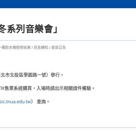
秋冬系列音樂會」
一樓飲水機檢修結果
/
訊息轉知
/
首頁公告
臺北市北投區學園路一號）舉行。
TIX售票系統購買，入場時請出示相關證件備驗。
sic.tnua.edu.tw
） 查詢。