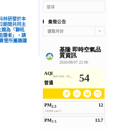
Search
for:
與科林研發於本
彙整公告
29日期間共同主
彙
主題為「獅吼
選取月份
與追隨者」，請
整
貴管所屬踴躍
公
告