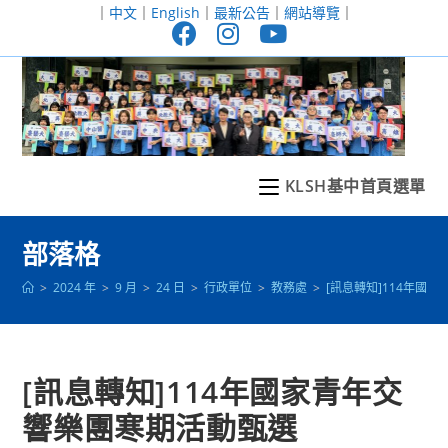
跳
｜
中文
｜
English
｜
最新公告
｜
網站導覽
｜
轉
至
主
要
內
容
KLSH基中首頁選單
部落格
>
2024 年
>
9 月
>
24 日
>
行政單位
>
教務處
>
[訊息轉知]114年國
[訊息轉知]114年國家青年交
響樂團寒期活動甄選