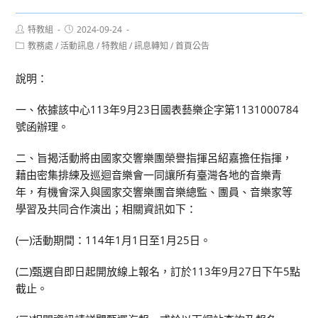
Post
Post
特教組
2024-09-24
author:
published:
Post
教務處
/
活動訊息
/
特教組
/
訊息轉知
/
首頁公告
category:
說明：
一、依據該中心113年9月23日國表藝樂企字第1131000784
號函辦理。
二、旨揭活動將由國家交響樂團榮譽指揮呂紹嘉擔任指揮，
藉由密集排練及巡迴音樂會一同讓所有臺灣各地的音樂青
年，有機會深入與國家交響樂團音樂總監、團員、音樂家等
學習及共同合作演出；相關資訊如下：
(一)活動期間：114年1月1日至1月25日。
(二)甄選自即日起開放線上報名，訂於113年9月27日下午5點
截止。