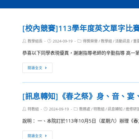
[校內競賽]113學年度英文單字比
Post
Post
Post
教學組長
2024-09-19
得獎榮譽
/
教學組
/
活動訊息
/
重
author:
published:
category:
恭喜以下同學表現優異，謝謝指導老師的辛勤指導 高一第一名 
[校
閱讀全文
內
競
賽]113
[訊息轉知]《春之祭》身、音、宴
學
年
Post
Post
Post
特教組
2024-09-19
教務處
/
特教組
/
訊息轉知
/
進修研
度
author:
published:
category:
英
說明： 一、本院訂於113年10月5日（星期六）辦理《
文
單
[訊
閱讀全文