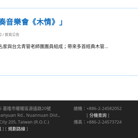
重奏音樂會《木情》」
知
/
首頁公告
名家與台北青管老師團團員組成；帶來多首經典木管...
5 基隆市暖暖區源遠路20號
總機：+886-2-24582052
uanyuan Rd., Nuannuan Dist.,
[
分機查詢
]
ity 205, Taiwan (R.O.C.)
傳真：+886-2-24573724
訊
] [
規劃路線
]