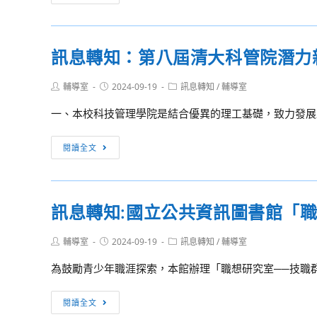
字
息
比
轉
賽
知]
訊息轉知：第八屆清大科管院潛力
成
《春
績
之
Post
Post
Post
輔導室
2024-09-19
訊息轉知
/
輔導室
揭
祭》
author:
published:
category:
曉
身、
一、本校科技管理學院是結合優異的理工基礎，致力發展跨領
音、
宴、
訊
閱讀全文
嚮-
息
北
轉
北
知：
訊息轉知:國立公共資訊圖書館「
基
第
桃
八
Post
Post
Post
輔導室
2024-09-19
訊息轉知
/
輔導室
區
屆
author:
published:
category:
表
清
為鼓勵青少年職涯探索，本館辦理「職想研究室──技職群
演
大
藝
科
訊
閱讀全文
術
管
息