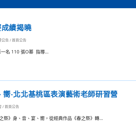
賽成績揭曉
要公告
/
首頁公告
110 張O蓁 指導...
、嚮-北北基桃區表演藝術老師研習營
習
/
首頁公告
春之祭》身、音、宴、嚮，從經典作品《春之祭》轉...