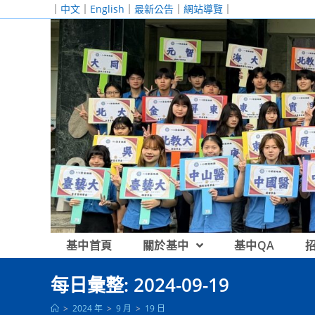
跳
｜
中文
｜
English
｜
最新公告
｜
網站導覽
｜
轉
至
主
要
內
容
基中首頁
關於基中
基中QA
每日彙整: 2024-09-19
>
2024 年
>
9 月
>
19 日