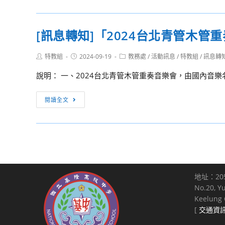
老
院
轉
師
潛
知:
[訊息轉知]「2024台北青管木管
研
力
國
習
新
立
營
Post
Post
Post
特教組
2024-09-19
教務處
/
活動訊息
/
特教組
/
訊息轉
苗
公
author:
published:
category:
探
共
說明： 一、2024台北青管木管重奏音樂會，由國內音樂
索
資
成
訊
[訊
閱讀全文
長
圖
息
營
書
轉
館
知]
「職
「2024
想
台
研
北
地址：20
究
青
No.20, Y
室
管
Keelung C
──
木
[
交通資
技
管