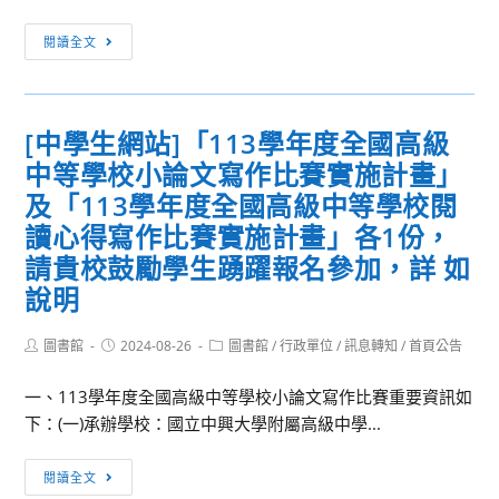
[訊
閱讀全文
息
轉
知]
[中學生網站]「113學年度全國高級
國
中等學校小論文寫作比賽實施計畫」
立
臺
及「113學年度全國高級中等學校閱
南
讀心得寫作比賽實施計畫」各1份，
大
請貴校鼓勵學生踴躍報名參加，詳 如
學
說明
磨
課
Post
Post
Post
圖書館
2024-08-26
圖書館
/
行政單位
/
訊息轉知
/
首頁公告
師
author:
published:
category:
(MOOCs)
一、113學年度全國高級中等學校小論文寫作比賽重要資訊如
線
下：(一)承辦學校：國立中興大學附屬高級中學...
上
課
[中
閱讀全文
程
學