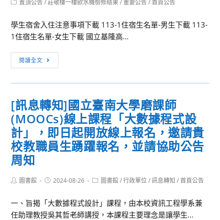
Post
置頂公告
/
莊敬樓一樓飲水機檢修結果
/
重要公告
/
首頁公告
category:
學生宿舍入住注意事項下載 113-1住宿生名單-男生下載 113-
1住宿生名單-女生下載 國立基隆高...
113-
閱讀全文
1
學
生
[訊息轉知]國立臺南大學磨課師
宿
(MOOCs)線上課程「大數據程式設
舍
入
計」，即日起開放線上報名，邀請貴
住
校教職員生踴躍報名，並請協助公告
相
周知
關
事
Post
Post
Post
圖書館
2024-08-26
圖書館
/
行政單位
/
訊息轉知
/
首頁公告
宜
author:
published:
category:
一、旨揭「大數據程式設計」課程，由本校資訊工程學系兼
任助理教授吳其哲老師講授，本課程主要理念是讓學生...