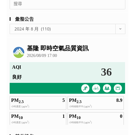
Search
意
加
for:
校
願
鼓
彙整公告
書、
勵
彙
課
學
2024 年 8 月 (110)
整
業
生
公
輔
踴
告
導
躍
實
報
施
名
正
參
常
加，
化
詳
檢
如
核
說
表
明