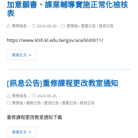
貴
國
寫
加意願書、課業輔導實施正常化檢核
校
際
作
表
教
文
比
職
藝
賽
Post
Post
Post
教學組長
2024-08-26
教學組
/
重要公告
/
首頁公告
員
author:
published:
category:
技
實
生
能
施
https://www.klsh.kl.edu.tw/gov/aca/klsh011/
踴
協
計
躍
[訊
會
畫」
閱讀全文
報
息
舉
及
名，
公
辦
「113
並
告]
「2024
學
[訊息公告]重修課程更改教室通知
請
國
子
年
協
立
曰
度
Post
Post
助
教學組長
2024-08-26
基
盃
全
author:
published:
Post
教學組
/
最新公告
公
/
置頂公告
/
重要公告
/
首頁公告
隆
第
國
category:
告
高
十
高
重修課程更改教室通知下載
周
級
屆
級
知
中
『文
中
[訊
閱讀全文
學
藝
等
息