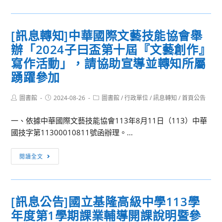
「大
生
數
網
據
[訊息轉知]中華國際文藝技能協會舉
站]
程
辦「2024子曰盃第十屆『文藝創作』
「113
式
學
寫作活動」，請協助宣導並轉知所屬
設
年
踴躍參加
計」，
度
即
全
Post
Post
Post
圖書館
2024-08-26
圖書館
/
行政單位
/
訊息轉知
/
首頁公告
日
author:
published:
category:
國
起
高
一、依據中華國際文藝技能協會113年8月11日（113）中華
開
級
國技字第11300010811號函辦理。...
放
中
線
[訊
等
閱讀全文
上
息
學
報
轉
校
名，
知]
小
[訊息公告]國立基隆高級中學113學
邀
中
論
請
年度第1學期課業輔導開課說明暨參
華
文