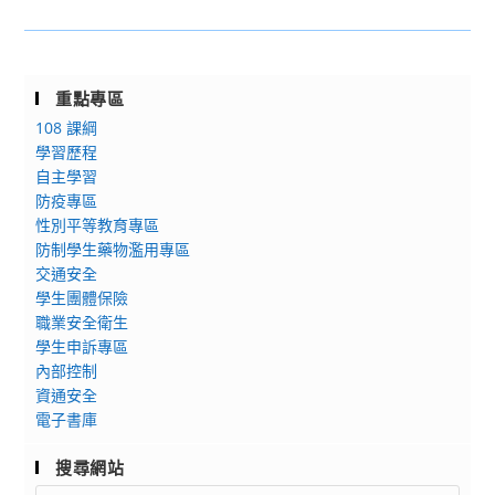
113
創
學
公
學
作』
校
告]
年
寫
閱
重
度
作
讀
重點專區
修
第
活
心
108 課綱
課
1
動」，
得
學習歷程
程
學
請
寫
自主學習
更
期
防疫專區
協
作
改
性別平等教育專區
課
助
比
教
防制學生藥物濫用專區
業
宣
賽
室
交通安全
輔
導
實
通
學生團體保險
導
並
施
知
職業安全衛生
開
轉
計
學生申訴專區
課
知
畫」
內部控制
說
所
各
資通安全
明
屬
1
電子書庫
暨
踴
份，
參
躍
搜尋網站
請
加
參
貴