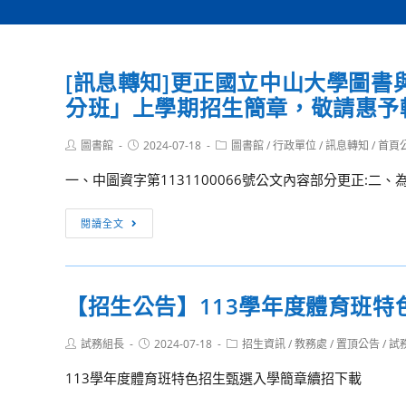
[訊息轉知]更正國立中山大學圖書
分班」上學期招生簡章，敬請惠予
Post
Post
Post
圖書館
2024-07-18
圖書館
/
行政單位
/
訊息轉知
/
首頁
author:
published:
category:
一、中圖資字第1131100066號公文內容部分更正:二
[訊
閱讀全文
息
轉
知]
【招生公告】113學年度體育班特
更
正
Post
Post
Post
試務組長
2024-07-18
招生資訊
/
教務處
/
置頂公告
/
試
國
author:
published:
category:
立
113學年度體育班特色招生甄選入學簡章續招下載
中