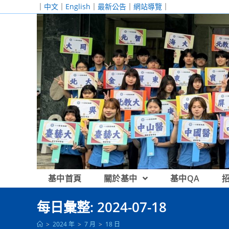
跳
｜
中文
｜
English
｜
最新公告
｜
網站導覽
｜
轉
至
主
要
內
容
基中首頁
關於基中
基中QA
每日彙整: 2024-07-18
>
2024 年
>
7 月
>
18 日