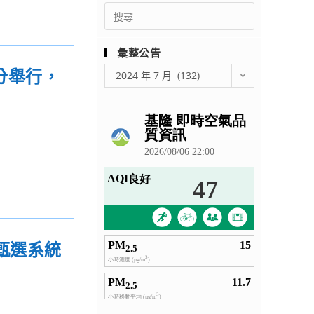
Search
for:
彙整公告
彙
分舉行，
2024 年 7 月 (132)
整
公
告
甄選系統