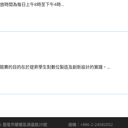
統開放時間為每日上午8時至下午4時...
賽的目的在於提昇學生對數位製造及創新設計的實踐，...
5 基隆市暖暖區源遠路20號
總機：+886-2-24582052