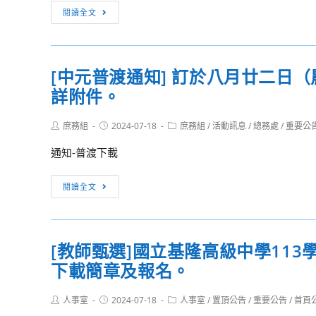
山
【招
閱讀全文
大
生
學
公
圖
告】
[中元普渡通知] 訂於八月廿二日
書
113
與
詳附件。
學
資
年
訊
Post
Post
Post
庶務組
2024-07-18
度
庶務組
/
活動訊息
/
總務處
/
重要公
author:
published:
category:
處
體
通知-普渡下載
辦
育
理
班
[中
閱讀全文
「第
特
元
24
色
普
期
招
渡
圖
生
[教師甄選]國立基隆高級中學11
通
書
甄
下載簡章及報名。
知]
館
選
訂
專
入
Post
Post
Post
人事室
2024-07-18
於
人事室
/
置頂公告
/
重要公告
/
首頁
author:
published:
業
category:
學