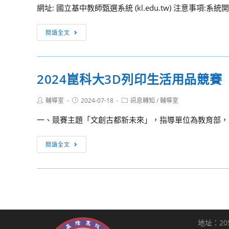
八
網址: 國立基中教師甄選系統 (kl.edu.tw) 注意事項:系
人
簡
月
員
章
廿
[教
在
閱讀全文
(續
二
師
職
招)
日
甄
進
（農
選]
修
曆
2024崑科大3D列印生活用品競賽
國
學
七
立
分
月
Post
Post
Post
輔導室
2024-07-18
訊息轉知
/
輔導室
基
班」
author:
published:
category:
十
隆
上
一、競賽主題「文創古都新未來」，指導單位為教育部，競
九
高
學
日
級
2024
期
閱讀全文
星
中
崑
招
期
學
科
生
四），
113
大
簡
下
學
3D
章，
午
年
列
敬
一
度
印
請
時
地址：20
第
生