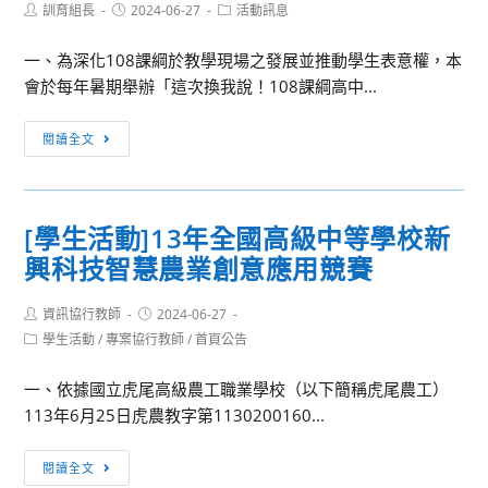
Post
Post
Post
訓育組長
2024-06-27
活動訊息
author:
published:
category:
一、為深化108課綱於教學現場之發展並推動學生表意權，本
會於每年暑期舉辦「這次換我說！108課綱高中...
[活
閱讀全文
動
轉
知]
[學生活動]13年全國高級中等學校新
第
興科技智慧農業創意應用競賽
三
屆-
Post
Post
資訊協行教師
這
2024-06-27
author:
published:
Post
學生活動
/
專案協行教師
/
首頁公告
次
category:
換
一、依據國立虎尾高級農工職業學校（以下簡稱虎尾農工）
我
113年6月25日虎農教字第1130200160...
說！
108
[學
閱讀全文
課