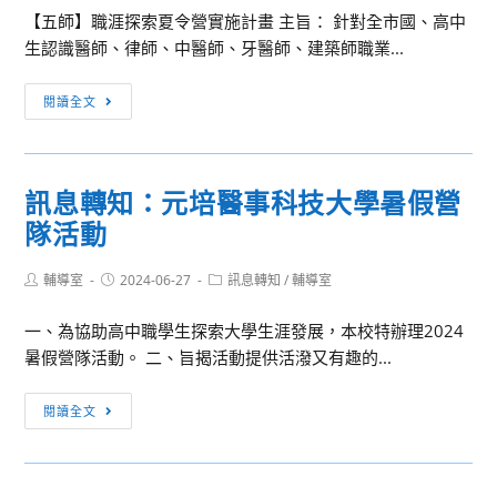
業
【五師】職涯探索夏令營實施計畫 主旨： 針對全市國、高中
車
創
生認識醫師、律師、中醫師、牙醫師、建築師職業...
文
意
教
應
訊
閱讀全文
基
用
息
金
競
轉
會
賽
知：
「綠
訊息轉知：元培醫事科技大學暑假營
基
能
隊活動
隆
低
市
碳
Post
Post
Post
輔導室
2024-06-27
政
訊息轉知
/
輔導室
進
author:
published:
category:
府
行
一、為協助高中職學生探索大學生涯發展，本校特辦理2024
【五
式-
暑假營隊活動。 二、旨揭活動提供活潑又有趣的...
師】
環
職
境
訊
閱讀全文
涯
教
息
探
育
轉
索
研
知：
夏