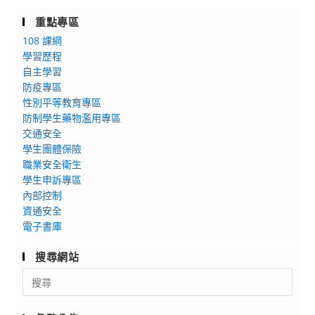
習」
元
令
重點專區
培
營
108 課綱
醫
學習歷程
事
自主學習
科
防疫專區
技
性別平等教育專區
大
防制學生藥物濫用專區
學
交通安全
暑
學生團體保險
假
職業安全衛生
營
學生申訴專區
隊
內部控制
資通安全
活
電子書庫
動
搜尋網站
Search
for: