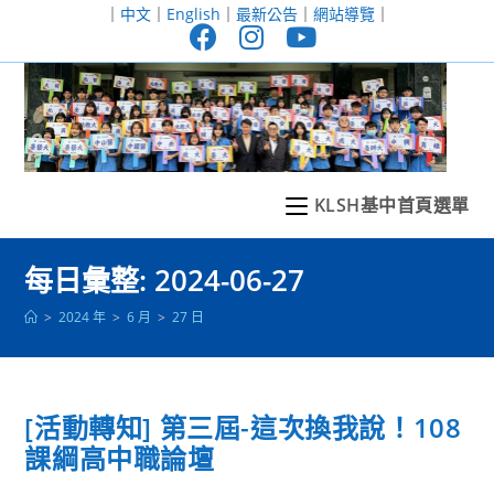
跳
｜
中文
｜
English
｜
最新公告
｜
網站導覽
｜
轉
至
主
要
內
容
KLSH基中首頁選單
每日彙整: 2024-06-27
>
2024 年
>
6 月
>
27 日
[活動轉知] 第三屆-這次換我說！108
課綱高中職論壇