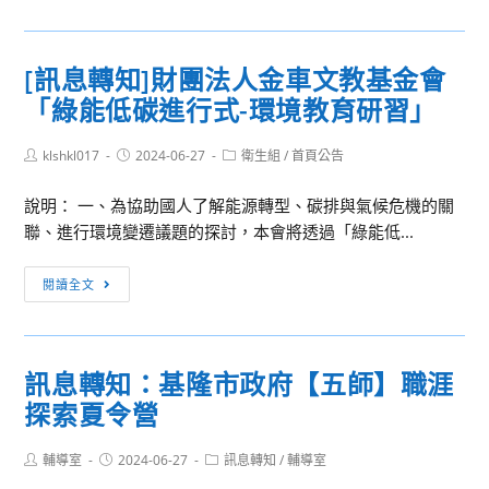
生
綱
活
高
動]13
中
[訊息轉知]財團法人金車文教基金會
年
職
「綠能低碳進行式-環境教育研習」
全
論
國
壇
Post
Post
Post
klshkl017
高
2024-06-27
衛生組
/
首頁公告
author:
published:
category:
級
說明： 一、為協助國人了解能源轉型、碳排與氣候危機的關
中
聯、進行環境變遷議題的探討，本會將透過「綠能低...
等
學
[訊
閱讀全文
校
息
新
轉
興
知]
科
訊息轉知：基隆市政府【五師】職涯
財
技
探索夏令營
團
智
法
慧
Post
Post
Post
輔導室
2024-06-27
人
訊息轉知
/
輔導室
農
author:
published:
category:
金