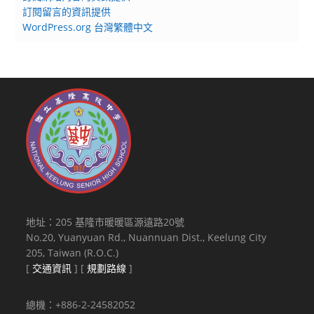
訂閱留言的資訊提供
WordPress.org 台灣繁體中文
地址：205 基隆市暖暖區源遠路20號
No.20, Yuanyuan Rd., Nuannuan Dist., Keelung City
205, Taiwan (R.O.C.)
[
交通資訊
] [
規劃路線
]
總機：+886-2-24582052