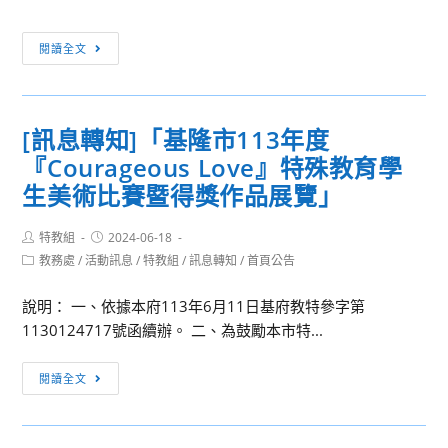
擬
害
亞
之
[訊
閱讀全文
太
書
息
經
面
轉
合
聲
知]
會
明
[訊息轉知]「基隆市113年度
基
（Model
『Courageous Love』特殊教育學
隆
APEC）
長
生美術比賽暨得獎作品展覽」
擬
庚
亞
醫
Post
Post
特教組
2024-06-18
太
author:
published:
院
Post
教務處
/
活動訊息
/
特教組
/
訊息轉知
/
首頁公告
經
category:
2024
合
說明： 一、依據本府113年6月11日基府教特參字第
暑
會
1130124717號函續辦。 二、為鼓勵本市特...
假
（Model
短
APEC）
[訊
期
閱讀全文
息
志
轉
工
知]