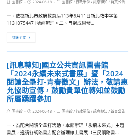
財
暨
Post
Post
Post
圖書館
2024-06-18
圖書館
/
行政單位
/
訊息轉知
/
首頁公告
author:
published:
category:
團
得
一、依據新北市政府教育局113年6月11日新北教中字第
法
獎
11310754471號函辦理。二、旨揭成果發...
人
作
慈
品
[訊
濟
展
閱讀全文
息
大
覽」
轉
學
知]
『大
[訊息轉知]國立公共資訊圖書館
「2024
學
「2024永續未來式書展」暨「2024
新
先
北
閱讀全壘打-青春徵文」辦法，敬請惠
修』
市
9
允協助宣傳，鼓勵貴單位轉知並鼓勵
NTSRL
門
所屬踴躍參加
自
磨
主
課
Post
Post
Post
圖書館
2024-06-18
圖書館
/
行政單位
/
訊息轉知
/
首頁公告
學
author:
published:
category:
師
習
線
一、為配合閱讀全壘打活動，本館辦理「永續未來式」主題
國
上
書展，邀請各網路書店配合辦理線上書展（三民網路書...