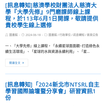
招
[訊息轉知]慈濟學校財團法人慈濟大
「基
募
學『大學先修』9門磨課師線上課
隆
市
程，於113年6月1日開課，敬請提供
113
貴校學生線上選修
年
度
Post
Post
Post
圖書館
2024-06-18
圖書館
/
行政單位
/
訊息轉知
/
首頁公告
author:
published:
category:
『Courageous
Love』
一、『大學先修』線上課程，「永續星球面面觀~打造綠色永
特
續生活環境」、「星球的水與資源永續利用」、「星...
殊
[訊
教
閱讀全文
息
育
轉
學
知]
生
[訊息轉知]「2024新北市NTSRL自主
慈
美
學習國際論壇暨分享會」研習資訊1
濟
術
學
比
份
校
賽