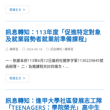
際
課
論
[訊
程，
閱讀全文
壇
息
於
暨
轉
113
分
知]
年
訊息轉知：113年度「促進特定對象
享
國
6
會」
及就業弱勢者就業前準備課程」
立
月
研
公
1
習
Post
Post
Post
輔導室
2024-06-18
共
訊息轉知
/
輔導室
日
author:
published:
category:
資
資
開
一、依據本府113年6月12日基府社關參字第1130229845號
訊
訊
課，
函辦理。 二、旨揭課程共計四場次，...
1
圖
敬
份
書
請
訊
閱讀全文
館
提
息
「2024
供
轉
永
貴
知：
續
校
訊息轉知：逢甲大學社區發展志工隊
113
未
學
「TEENAGERS：學院榮光」高中生
年
來
生