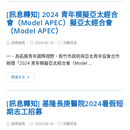
宣
成
導]
績
[訊息轉知] 2024 青年模擬亞太經合
國
排
會（Model APEC）擬亞太經合會
立
名
基
（Model APEC）
公
隆
告
高
Post
Post
Post
訓育組長
2024-06-18
活動訊息
author:
published:
category:
中
一、為拓展青年國際視野，新竹市政府與亞太青年協會合作
禁
辦理「2024 青年模擬亞太經合會（Model ...
止
工
[訊
作
閱讀全文
息
場
轉
所
知]
職
[訊息轉知] 基隆長庚醫院2024暑假短
2024
場
期志工招募
青
不
年
法
Post
Post
Post
訓育組長
模
2024-06-18
活動訊息
侵
author:
published:
category: