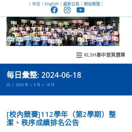
跳
｜
中文
｜
English
｜
最新公告
｜
網站導覽
｜
轉
至
主
要
內
容
KLSH基中首頁選單
每日彙整: 2024-06-18
>
2024 年
>
6 月
>
18 日
[校內競賽]112學年（第2學期）整
潔、秩序成績排名公告