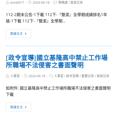
Post
Post
Post
klshkl017
2024-06-18
學務處
/
首頁公告
author:
published:
category:
112-2期末公告-1下載 112下-『整潔』全學期成績排名1年
級-1下載 112下-『整潔』全學期...
[校
閱讀全文
內
競
賽]112
[政令宣導]國立基隆高中禁止工作場
學
所職場不法侵害之書面聲明
年
（第
Post
Post
Post
人事室
2024-06-18
2
人事室
/
政令宣導
/
重要公告
/
首頁公告
author:
published:
category:
學
如附件: 國立基隆高中禁止工作場所職場不法侵害之書面聲明
期）
下載
整
潔、
[政
閱讀全文
秩
令
序