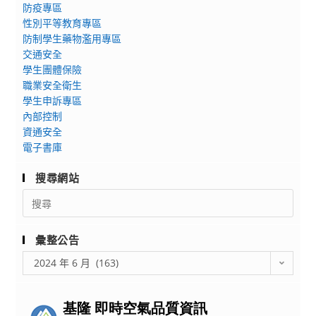
惠
防疫專區
志
程」
允
性別平等教育專區
工
協
防制學生藥物濫用專區
隊
助
交通安全
「TEENAGERS：
宣
學生團體保險
學
職業安全衛生
傳，
院
學生申訴專區
鼓
榮
內部控制
勵
光」
資通安全
貴
高
電子書庫
單
中
位
搜尋網站
生
轉
營
Search
知
for:
隊
並
鼓
彙整公告
勵
彙
2024 年 6 月 (163)
所
整
公
屬
告
踴