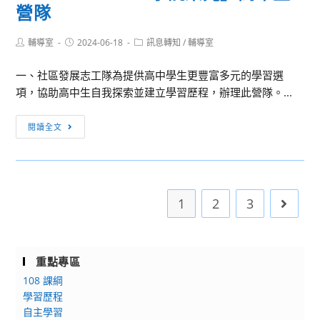
度
營隊
式
線
「促
書
上
進
Post
Post
Post
輔導室
2024-06-18
訊息轉知
/
輔導室
展」
選
author:
published:
category:
特
暨
修
一、社區發展志工隊為提供高中學生更豐富多元的學習選
定
「2024
項，協助高中生自我探索並建立學習歷程，辦理此營隊。...
對
閱
象
讀
訊
及
閱讀全文
全
息
就
壘
轉
業
打-
知：
弱
青
逢
勢
春
1
2
3
Go to 
甲
者
徵
大
就
文」
學
業
辦
社
重點專區
前
法，
區
108 課綱
準
敬
發
學習歷程
備
請
展
自主學習
課