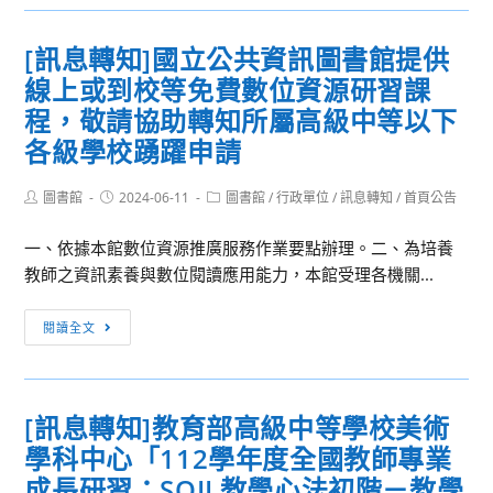
轉
兒
知]
少
[訊息轉知]國立公共資訊圖書館提供
中
表
線上或到校等免費數位資源研習課
華
意
出
程，敬請協助轉知所屬高級中等以下
營
版
隊
各級學校踴躍申請
倫
活
理
動
Post
Post
Post
圖書館
2024-06-11
圖書館
/
行政單位
/
訊息轉知
/
首頁公告
author:
published:
category:
自
律
一、依據本館數位資源推廣服務作業要點辦理。二、為培養
協
教師之資訊素養與數位閱讀應用能力，本館受理各機關...
會
[訊
辦
閱讀全文
息
理
轉
113
知]
年
[訊息轉知]教育部高級中等學校美術
國
下
學科中心「112學年度全國教師專業
立
半
公
年
成長研習：SOIL教學心法初階－教學