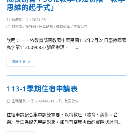
共
度
思維的起手式」
資
「從
訊
圖
Post
Post
特教組
2024-06-11
author:
published:
圖
書
Post
教務處
/
特教組
/
訊息轉知
/
進修研習
/
首頁公告
category:
書
分
館
級
說明： 一、依教育部國教署中華民國112年7月24日臺教國署
提
到
高字第1120096837號函辦理。 二...
供
媒
[訊
線
體
閱讀全文
息
上
識
轉
或
讀」
知]
到
校
113-1學期住宿申請表
教
校
園
育
等
巡
Post
Post
Post
生輔組長
2024-06-11
首頁公告
部
免
迴
author:
published:
category:
高
費
宣
住宿申請配合集中訓練需要，以特教班（體育、美術、音
級
數
導
樂）學生為優先申請對象，如尚有空床再衡酌實際狀況開...
中
位
活
等
資
動