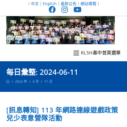
跳
｜
中文
｜
English
｜
最新公告
｜
網站導覽
｜
轉
至
主
要
內
容
KLSH基中首頁選單
每日彙整: 2024-06-11
>
2024 年
>
6 月
>
11 日
[訊息轉知] 113 年網路連線遊戲政策
兒少表意營隊活動