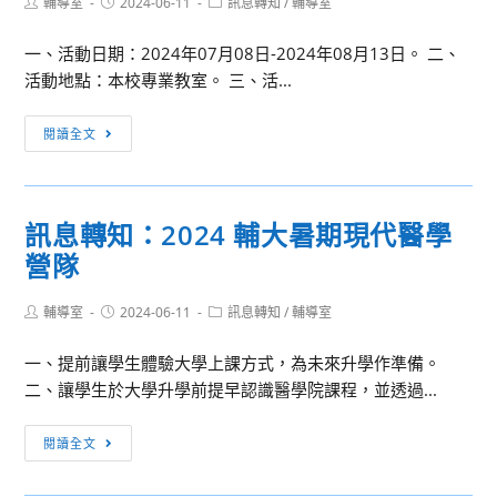
成
Post
Post
Post
輔導室
2024-06-11
下
南
訊息轉知
/
輔導室
author:
published:
category:
長
各
胡
一、活動日期：2024年07月08日-2024年08月13日。 二、
研
級
志
活動地點：本校專業教室。 三、活...
習：
學
明
SOIL
校
市
訊
教
閱讀全文
踴
新
息
學
躍
住
轉
心
申
民
知:
法
請
子
訊息轉知：2024 輔大暑期現代醫學
黎
初
女
營隊
明
階
國
技
－
際
Post
Post
Post
輔導室
2024-06-11
術
訊息轉知
/
輔導室
教
交
author:
published:
category:
學
學
流
一、提前讓學生體驗大學上課方式，為未來升學作準備。
院
思
活
二、讓學生於大學升學前提早認識醫學院課程，並透過...
2024
維
動
創
的
訊
閱讀全文
意
起
息
設
手
轉