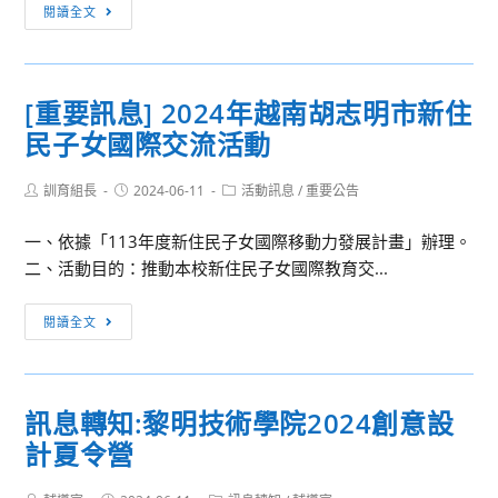
113-
閱讀全文
學
源
案
1
校
研
學
美
習
期
術
課
[重要訊息] 2024年越南胡志明市新住
住
學
程，
民子女國際交流活動
宿
科
敬
申
中
請
Post
Post
Post
訓育組長
請
2024-06-11
活動訊息
/
重要公告
心
author:
published:
category:
協
表
「112
助
一、依據「113年度新住民子女國際移動力發展計畫」辦理。
學
轉
二、活動目的：推動本校新住民子女國際教育交...
年
知
度
所
[重
閱讀全文
全
屬
要
國
高
訊
教
級
息]
訊息轉知:黎明技術學院2024創意設
師
中
2024
計夏令營
專
等
年
業
以
越