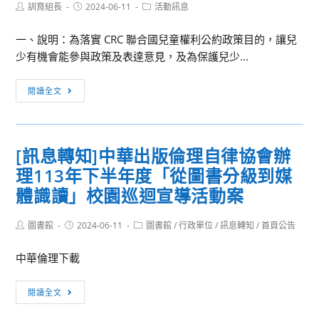
Post
Post
Post
訓育組長
2024-06-11
活動訊息
author:
published:
category:
一、說明：為落實 CRC 聯合國兒童權利公約政策目的，讓兒
少有機會能參與政策及表達意見，及為保護兒少...
[訊
閱讀全文
息
轉
知]
[訊息轉知]中華出版倫理自律協會辦
113
理113年下半年度「從圖書分級到媒
年
網
體識讀」校園巡迴宣導活動案
路
連
Post
Post
Post
圖書館
2024-06-11
圖書館
/
行政單位
/
訊息轉知
/
首頁公告
author:
published:
category:
線
中華倫理下載
遊
戲
[訊
政
閱讀全文
息
策