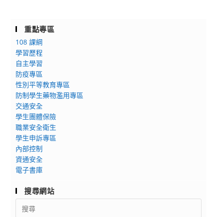
計
式」
知：
夏
2024
令
重點專區
輔
營
108 課綱
大
學習歷程
暑
自主學習
期
防疫專區
現
性別平等教育專區
代
防制學生藥物濫用專區
醫
交通安全
學
學生團體保險
營
職業安全衛生
隊
學生申訴專區
內部控制
資通安全
電子書庫
搜尋網站
Search
for: