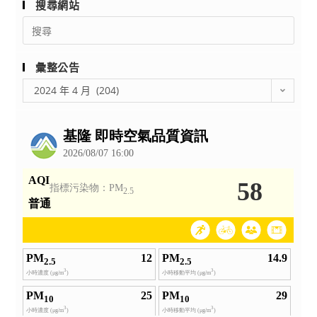
部
搜尋網站
海
「機
Search
報
車
for:
及
騎
朗
彙整公告
乘
誦
彙
安
2024 年 4 月 (204)
賽
整
全
公
活
教
告
動
學
辦
影
法
片」
各
資
1
訊
份，
1
請
份，
協
請
助
貴
公
校、
告
貴