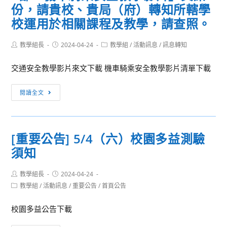
年
校
仁
份，請貴校、貴局（府）轉知所轄學
度
華
多
校運用於相關課程及教學，請查照。
客
語
加
語
文
利
Post
Post
Post
教學組長
2024-04-24
教學組
/
活動訊息
/
訊息轉知
能
學
author:
published:
category:
用
力
系
踴
交通安全教學影片來文下載 機車騎乘安全教學影片清單下載
認
辦
躍
證」-
理
[訊
參
閱讀全文
基
2024
息
加。
礎
第
轉
級
十
知]
暨
[重要公告] 5/4（六）校園多益測驗
三
檢
初
屆
須知
送
級
「臺
本
全
東
Post
Post
教學組長
署
2024-04-24
author:
published:
國
詩
Post
教學組
/
活動訊息
/
重要公告
/
首頁公告
委
category:
認
歌
請
證
校園多益公告下載
節
國
報
—
立