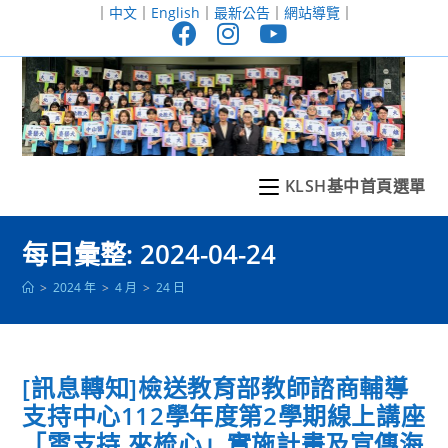
跳
｜
中文
｜
English
｜
最新公告
｜
網站導覽
｜
轉
至
主
要
內
容
KLSH基中首頁選單
每日彙整: 2024-04-24
>
2024 年
>
4 月
>
24 日
[訊息轉知]檢送教育部教師諮商輔導
支持中心112學年度第2學期線上講座
「雲支持.來梳心」實施計畫及宣傳海