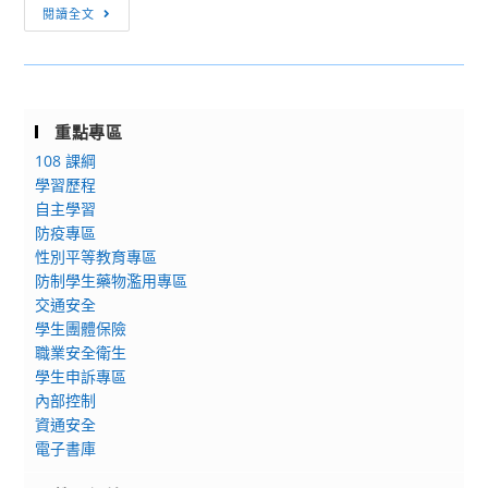
[重
名
水
閱讀全文
臺
要
事
噹
灣
公
宜，
噹，
師
告]
請
valeljevelj！」
範
5/4（六）
有
暨
大
重點專區
校
意
「幼
學
108 課綱
園
願
幼
（以
學習歷程
多
者
(iu
下
自主學習
益
踴
iu)
簡
防疫專區
測
躍
的
稱
性別平等教育專區
驗
報
水：
臺
防制學生藥物濫用專區
須
名
青
交通安全
師
知
參
學生團體保險
春
大）
加。
職業安全衛生
╳
製
學生申訴專區
混
作
內部控制
齡
完
資通安全
朗
成
電子書庫
誦
6
賽」