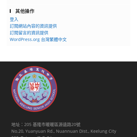
並
局
鼓
（府）
其他操作
勵
轉
登入
參
知
訂閱網站內容的資訊提供
與，
所
訂閱留言的資訊提供
請
WordPress.org 台灣繁體中文
轄
查
學
照。
校
運
用
於
相
關
課
程
及
教
地址：205 基隆市暖暖區源遠路20號
學，
No.20, Yuanyuan Rd., Nuannuan Dist., Keelung City
請