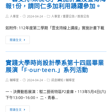
報1份，請同仁多加利用踴躍參加。
Post
Post
Post
人事室
2024-04-24
人事室
/
重要公告
/
首頁公告
author:
published:
category:
如附件: 112年度第二學期「雲支持線上講座」實施計畫下載
[訊
閱讀全文
息
轉
知]
實踐大學時尚設計學系第十四屆畢業
檢
展演「F·our·teen.」系列活動
送
教
Post
Post
Post
輔導室
2024-04-24
育
訊息轉知
/
輔導室
author:
published:
category:
部
一、決賽動態展演：駁二藝術特區P2倉庫，113年5月4日(六)
教
下午13:00~16:00。 二、青春...
師
諮
實
閱讀全文
商