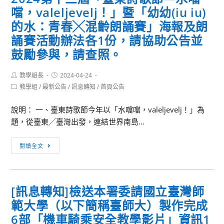
「雲
客
列
噹，valeljevelj！」暨「幼幼(iu iu)
支
家
活
的水：青春╳混齡朗誦賽」海報及朗
持.
委
動
誦賽活動辦法各1份，請協助公告並
來
員
梳
鼓勵參與，請查照。
會
心」
委
實
Post
Post
教學組長
2024-04-24
託
author:
published:
施
Post
教學組
/
最新公告
/
訊息轉知
/
首頁公告
國
category:
計
立
畫
說明： 一、臺東詩歌節今年以「水噹噹，valeljevelj！」為
臺
及
題，從臺東╱臺灣出發，連結世界南島...
灣
宣
師
[活
傳
閱讀全文
範
動
海
大
轉
報
學
知]
1
[訊息轉知]檢送本署委請國立臺灣師
辦
檢
份，
理
範大學（以下簡稱臺師大）製作完成
送
請
「113
本
6部「機車騎乘安全教學影片」資訊1
同