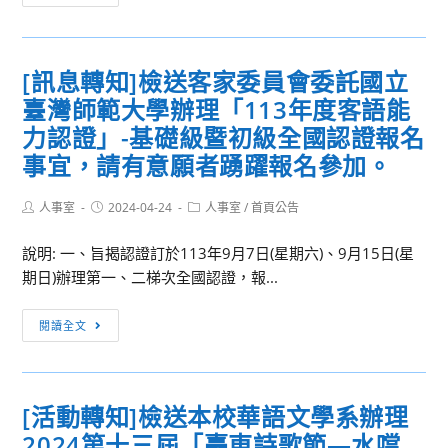
踐
輔
大
導
學
支
[訊息轉知]檢送客家委員會委託國立
時
持
臺灣師範大學辦理「113年度客語能
尚
中
設
力認證」-基礎級暨初級全國認證報名
心
計
事宜，請有意願者踴躍報名參加。
112
學
學
系
Post
Post
Post
人事室
2024-04-24
人事室
/
首頁公告
年
author:
published:
category:
第
度
十
說明: 一、旨揭認證訂於113年9月7日(星期六)、9月15日(星
第
四
期日)辦理第一、二梯次全國認證，報...
2
屆
學
[訊
畢
閱讀全文
期
息
業
線
轉
展
上
知]
演
講
[活動轉知]檢送本校華語文學系辦理
檢
「F·our·teen.」
座
2024第十三屆「臺東詩歌節—水噹
送
系