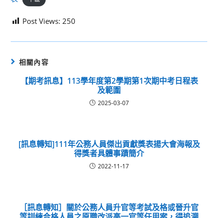
Post Views:
250
相關內容
【期考訊息】113學年度第2學期第1次期中考日程表
及範圍
2025-03-07
[訊息轉知]111年公務人員傑出貢獻獎表揚大會海報及
得獎者具體事蹟簡介
2022-11-17
［訊息轉知］關於公務人員升官等考試及格或晉升官
等訓練合格人員之原職改派高一官等任用案，得追溯