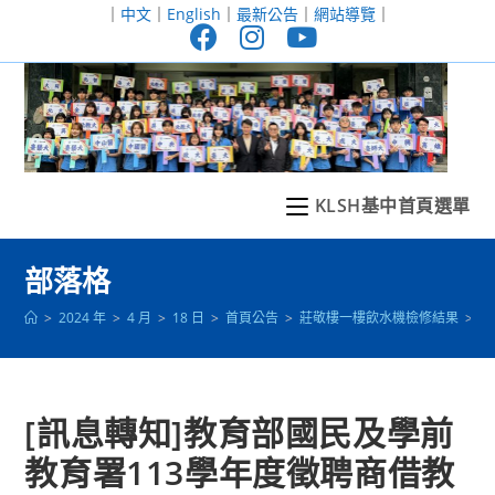
跳
｜
中文
｜
English
｜
最新公告
｜
網站導覽
｜
轉
至
主
要
內
容
KLSH基中首頁選單
部落格
>
2024 年
>
4 月
>
18 日
>
首頁公告
>
莊敬樓一樓飲水機檢修結果
>
[
[訊息轉知]教育部國民及學前
教育署113學年度徵聘商借教