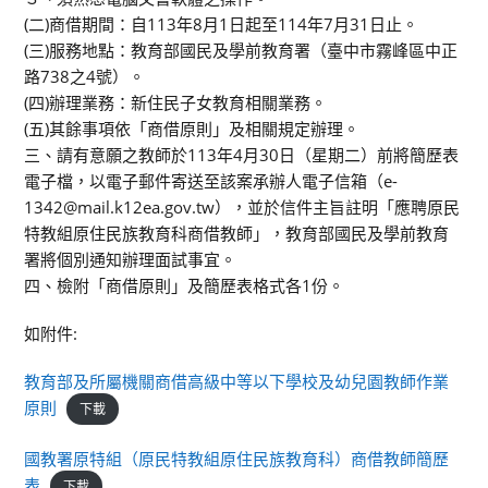
(二)商借期間：自113年8月1日起至114年7月31日止。
(三)服務地點：教育部國民及學前教育署（臺中市霧峰區中正
路738之4號）。
(四)辦理業務：新住民子女教育相關業務。
(五)其餘事項依「商借原則」及相關規定辦理。
三、請有意願之教師於113年4月30日（星期二）前將簡歷表
電子檔，以電子郵件寄送至該案承辦人電子信箱（e-
1342@mail.k12ea.gov.tw），並於信件主旨註明「應聘原民
特教組原住民族教育科商借教師」，教育部國民及學前教育
署將個別通知辦理面試事宜。
四、檢附「商借原則」及簡歷表格式各1份。
如附件:
教育部及所屬機關商借高級中等以下學校及幼兒園教師作業
原則
下載
國教署原特組（原民特教組原住民族教育科）商借教師簡歷
表
下載