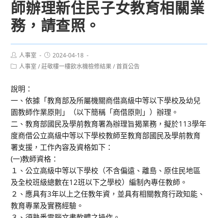
師辦理新住民子女教育相關業
務，請查照。
Post
Post
人事室
2024-04-18
author:
published:
Post
人事室
/
莊敬樓一樓飲水機檢修結果
/
首頁公告
category:
說明：
一、依據「教育部及所屬機關商借高級中等以下學校及幼兒
園教師作業原則」（以下簡稱「商借原則」）辦理。
二、教育部國民及學前教育署為辦理旨揭業務，擬於113學年
度商借公立高級中等以下學校教師至教育部國民及學前教育
署支援，工作內容及資格如下：
(一)教師資格：
１、公立高級中等以下學校（不含偏遠、離島、原住民地區
及全校班級總數在12班以下之學校）編制內專任教師。
２、應具有3年以上之任教年資，並具有相關教育行政知能、
教育專業及實務經驗。
３、須熟悉電腦文書軟體之操作。