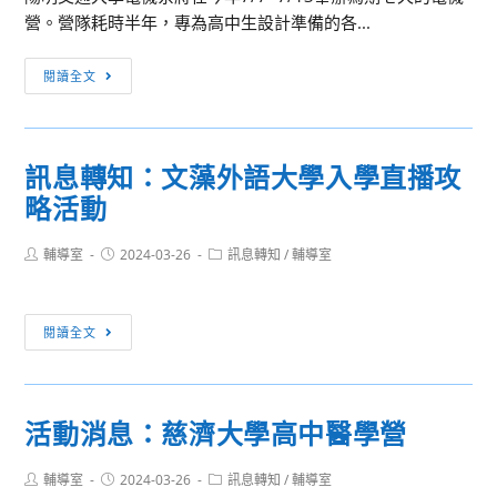
繫
探
營。營隊耗時半年，專為高中生設計準備的各...
巴
索
黎，
營
2024
閱讀全文
藝
陽
遊
明
行】
交
訊息轉知：文藻外語大學入學直播攻
通
略活動
大
學
Post
Post
Post
輔導室
2024-03-26
電
訊息轉知
/
輔導室
author:
published:
category:
機
營
訊
閱讀全文
—
息
仲
轉
夏
知：
與
活動消息：慈濟大學高中醫學營
文
你
藻
來
Post
Post
Post
輔導室
2024-03-26
訊息轉知
/
輔導室
外
電
author:
published:
category: