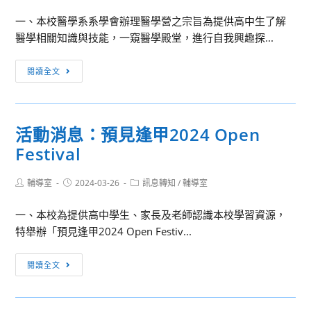
語
的
一、本校醫學系系學會辦理醫學營之宗旨為提供高中生了解
大
機
醫學相關知識與技能，一窺醫學殿堂，進行自我興趣探...
學
遇
入
活
閱讀全文
學
動
直
消
播
息：
攻
活動消息：預見逢甲2024 Open
慈
略
Festival
濟
活
大
動
Post
Post
Post
輔導室
2024-03-26
學
訊息轉知
/
輔導室
author:
published:
category:
高
一、本校為提供高中學生、家長及老師認識本校學習資源，
中
特舉辦「預見逢甲2024 Open Festiv...
醫
學
活
閱讀全文
營
動
消