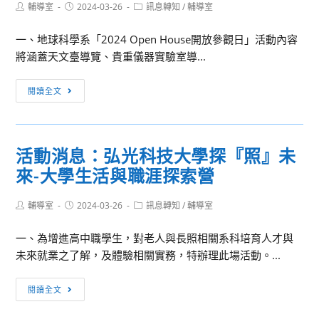
Post
Post
Post
輔導室
2024-03-26
訊息轉知
/
輔導室
author:
published:
category:
一、地球科學系「2024 Open House開放參觀日」活動內容
將涵蓋天文臺導覽、貴重儀器實驗室導...
國
閱讀全文
立
臺
灣
活動消息：弘光科技大學探『照』未
師
來-大學生活與職涯探索營
範
大
Post
Post
Post
輔導室
2024-03-26
學
訊息轉知
/
輔導室
author:
published:
category:
2024
一、為增進高中職學生，對老人與長照相關系科培育人才與
Open
未來就業之了解，及體驗相關實務，特辦理此場活動。...
House
開
活
閱讀全文
放
動
參