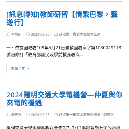
消
觀
息：
日
[訊息轉知]教師研習【情繫巴黎，藝
弘
遊行】
光
科
Post
Post
Post
特教組
2024-03-26
技
莊敬樓一樓飲水機檢修結果
author:
published:
category:
大
一、依據國教署108年5月21日臺教國署高字第1080049118
學
號函修訂「教育部國民及學前教育署高...
探
『照』
[訊
閱讀全文
未
息
來-
轉
大
知]
學
2024陽明交通大學電機營—仲夏與你
教
生
來電的機遇
師
活
研
與
Post
Post
Post
輔導室
2024-03-26
習
莊敬樓一樓飲水機檢修結果
/
輔導室
職
author:
published:
category:
【情
涯
陽明交通大學電機系將在今年7/7~7/13舉辦為期七天的電機