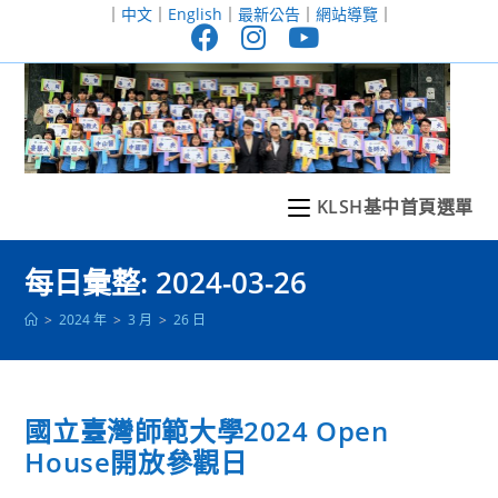
跳
｜
中文
｜
English
｜
最新公告
｜
網站導覽
｜
轉
至
主
要
內
容
KLSH基中首頁選單
每日彙整: 2024-03-26
>
2024 年
>
3 月
>
26 日
國立臺灣師範大學2024 Open
House開放參觀日