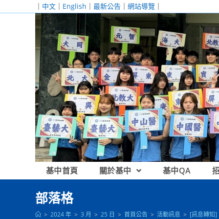
跳
｜
中文
｜
English
｜
最新公告
｜
網站導覽
｜
轉
至
主
要
內
容
基中首頁
關於基中
基中QA
部落格
>
2024 年
>
3 月
>
25 日
>
首頁公告
>
活動訊息
>
[訊息轉知]