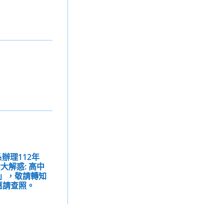
辦理112年
大解惑: 高中
」，敬請轉知
惠請查照。