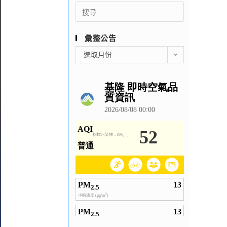
Search
for:
彙整公告
彙
選取月份
整
公
告