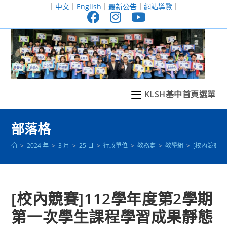
跳
｜
中文
｜
English
｜
最新公告
｜
網站導覽
｜
轉
至
主
要
內
容
KLSH基中首頁選單
部落格
>
2024 年
>
3 月
>
25 日
>
行政單位
>
教務處
>
教學組
>
[校內競賽]
[校內競賽]112學年度第2學期
第一次學生課程學習成果靜態