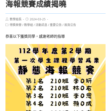
海報競賽成績揭曉
Post
Post
教學組長
2024-03-25
author:
published:
Post
得獎榮譽
/
教學組
/
活動訊息
/
重要公告
/
首頁公告
category:
恭喜以下獲獎同學，感謝老師的指導