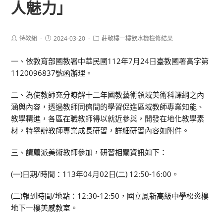
人魅力」
Post
Post
Post
特教組
2024-03-20
莊敬樓一樓飲水機檢修結果
author:
published:
category:
一、依教育部國教署中華民國112年7月24日臺教國署高字第
1120096837號函辦理。
二、為使教師充分瞭解十二年國教藝術領域美術科課綱之內
涵與內容，透過教師同儕間的學習促進區域教師專業知能、
教學精進，各區在職教師得以就近參與，開發在地化教學素
材，特舉辦教師專業成長研習，詳細研習內容如附件。
三、請薦派美術教師參加，研習相關資訊如下：
(一)日期/時間：113年04月02日(二) 12:50-16:00。
(二)報到時間/地點：12:30-12:50，國立鳳新高級中學松炎樓
地下一樓美感教室。