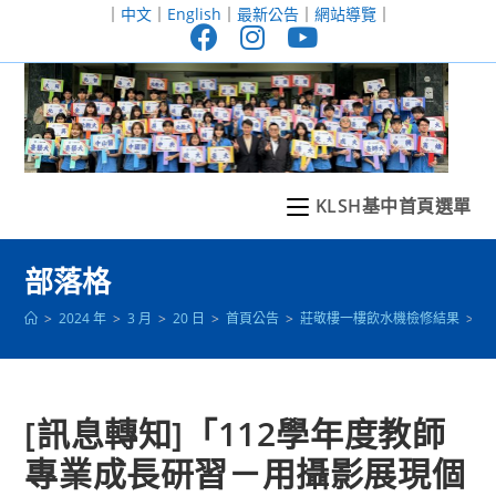
跳
｜
中文
｜
English
｜
最新公告
｜
網站導覽
｜
轉
至
主
要
內
容
KLSH基中首頁選單
部落格
>
2024 年
>
3 月
>
20 日
>
首頁公告
>
莊敬樓一樓飲水機檢修結果
>
[
[訊息轉知]「112學年度教師
專業成長研習－用攝影展現個