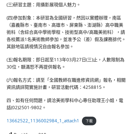
(三)研習主題：用攝影展現個人魅力。
(四)參加對象：本研習為全國研習，然因以實體辦理，南區
（嘉義縣市、臺南市、高雄市、屏東縣、澎湖縣）高中職美
術科（含綜合高中學術學程、技術型高中/高職美術科），請
各校薦派1名美術教師參加，並准予公（差）假及課務排代。
其餘地區請視情況自由報名參加。
(五)報名期限：即日起至113年03月27日(三)止，人數限制為
30位，額滿恕不再提供報名。
(六)報名方式：請至「全國教師在職進修資訊網」報名，相關
資訊請詳閱實施計畫，研習活動代碼：4258815。
四、如有任何問題，請洽美術學科中心專任助理王小姐，電
話(02)2501-9802。
13662522_1136002984_1_attach1
下載