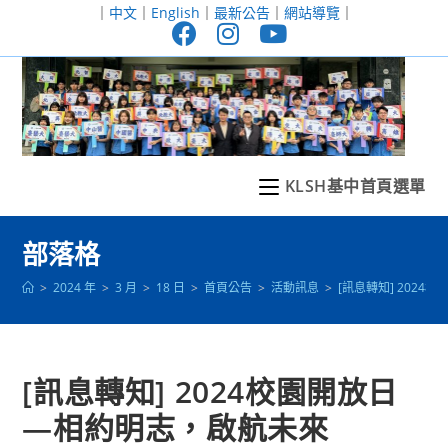
跳
｜
中文
｜
English
｜
最新公告
｜
網站導覽
｜
轉
至
主
要
內
容
KLSH基中首頁選單
部落格
>
2024 年
>
3 月
>
18 日
>
首頁公告
>
活動訊息
>
[訊息轉知] 202
[訊息轉知] 2024校園開放日
—相約明志，啟航未來