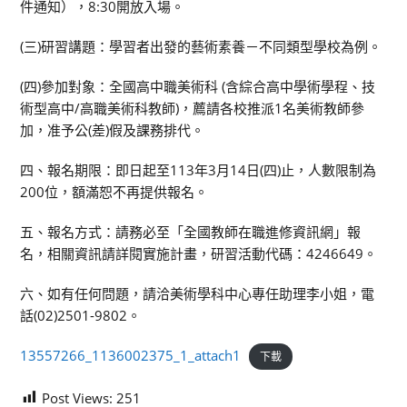
件通知），8:30開放入場。
(三)研習講題：學習者出發的藝術素養－不同類型學校為例。
(四)參加對象：全國高中職美術科 (含綜合高中學術學程、技
術型高中/高職美術科教師)，薦請各校推派1名美術教師參
加，准予公(差)假及課務排代。
四、報名期限：即日起至113年3月14日(四)止，人數限制為
200位，額滿恕不再提供報名。
五、報名方式：請務必至「全國教師在職進修資訊網」報
名，相關資訊請詳閱實施計畫，研習活動代碼：4246649。
六、如有任何問題，請洽美術學科中心專任助理李小姐，電
話(02)2501-9802。
13557266_1136002375_1_attach1
下載
Post Views:
251