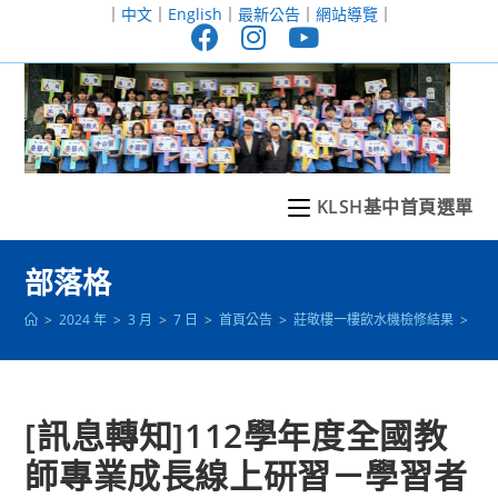
跳
｜
中文
｜
English
｜
最新公告
｜
網站導覽
｜
轉
至
主
要
內
容
KLSH基中首頁選單
部落格
>
2024 年
>
3 月
>
7 日
>
首頁公告
>
莊敬樓一樓飲水機檢修結果
>
[
[訊息轉知]112學年度全國教
師專業成長線上研習－學習者