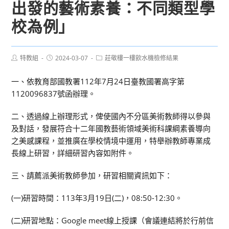
出發的藝術素養：不同類型學
校為例」
Post
Post
Post
特教組
2024-03-07
莊敬樓一樓飲水機檢修結果
author:
published:
category:
一、依教育部國教署112年7月24日臺教國署高字第
1120096837號函辦理。
二、透過線上辦理形式，俾使國內不分區美術教師得以參與
及對話，發展符合十二年國教藝術領域美術科課綱素養導向
之美感課程，並推廣在學校情境中運用，特舉辦教師專業成
長線上研習，詳細研習內容如附件。
三、請薦派美術教師參加，研習相關資訊如下：
(一)研習時間：113年3月19日(二)，08:50-12:30。
(二)研習地點：Google meet線上授課（會議連結將於行前信