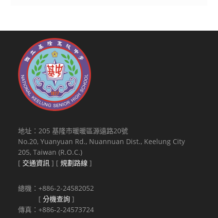
地址：205 基隆市暖暖區源遠路20號
No.20, Yuanyuan Rd., Nuannuan Dist., Keelung City
205, Taiwan (R.O.C.)
[
交通資訊
] [
規劃路線
]
總機：+886-2-24582052
[
分機查詢
]
傳真：+886-2-24573724