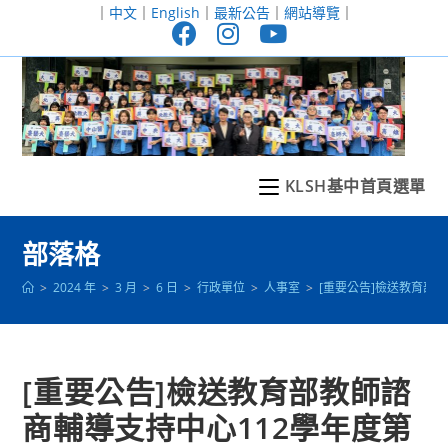
跳
｜
中文
｜
English
｜
最新公告
｜
網站導覽
｜
轉
至
主
要
內
容
KLSH基中首頁選單
部落格
>
2024 年
>
3 月
>
6 日
>
行政單位
>
人事室
>
[重要公告]檢送教育部
[重要公告]檢送教育部教師諮
商輔導支持中心112學年度第