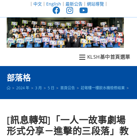
跳
｜
中文
｜
English
｜
最新公告
｜
網站導覽
｜
轉
至
主
要
內
容
KLSH基中首頁選單
部落格
>
2024 年
>
3 月
>
5 日
>
首頁公告
>
莊敬樓一樓飲水機檢修結果
>
[
[訊息轉知]「一人一故事劇場
形式分享－進擊的三段落」教