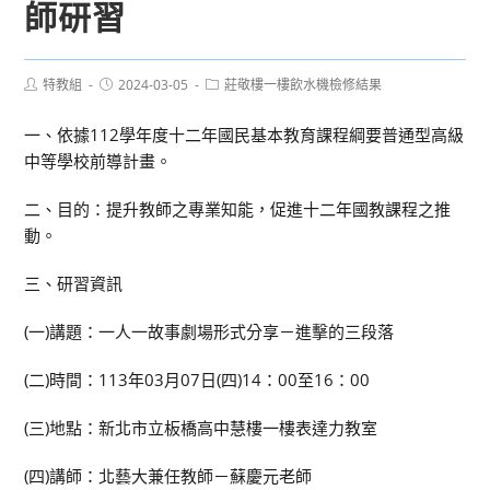
師研習
Post
Post
Post
特教組
2024-03-05
莊敬樓一樓飲水機檢修結果
author:
published:
category:
一、依據112學年度十二年國民基本教育課程綱要普通型高級
中等學校前導計畫。
二、目的：提升教師之專業知能，促進十二年國教課程之推
動。
三、研習資訊
(一)講題：一人一故事劇場形式分享－進擊的三段落
(二)時間：113年03月07日(四)14：00至16：00
(三)地點：新北市立板橋高中慧樓一樓表達力教室
(四)講師：北藝大兼任教師－蘇慶元老師