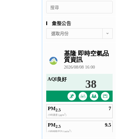
Search
for:
彙整公告
彙
選取月份
整
公
告