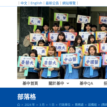
跳
｜
中文
｜
English
｜
最新公告
｜
網站導覽
｜
轉
至
主
要
內
容
基中首頁
關於基中
基中QA
部落格
>
2024 年
>
3 月
>
1 日
>
行政單位
>
教務處
>
設備組
>
[教