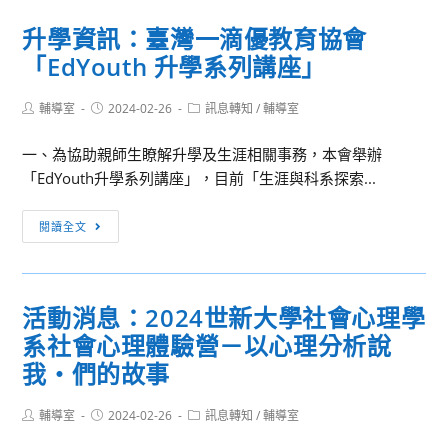
達
學
（113）
《游
升學資訊：臺灣一滴優教育協會
「東
年
於
「EdYouth 升學系列講座」
吳
3
藝》
歷
月
計
Post
Post
Post
輔導室
2024-02-26
史
訊息轉知
/
輔導室
1
author:
published:
category:
畫」
聊
日
及
一、為協助親師生瞭解升學及生涯相關事務，本會舉辦
天
起
「第
「EdYouth升學系列講座」，目前「生涯與科系探索...
Chill」
開
十
線
始
五
升
閱讀全文
上
徵
屆
學
交
件，
廣
資
流
請
達
訊：
活
活動消息：2024世新大學社會心理學
惠
游
臺
動
予
系社會心理體驗營－以心理分析說
藝
灣
資
協
獎」
一
我‧們的故事
訊
助
請
滴
宣
協
優
Post
Post
Post
輔導室
2024-02-26
訊息轉知
/
輔導室
author:
published:
傳
category:
助
教