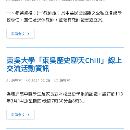
category:
法
一、參選資格：(一)教師組：具中華民國國籍之公私立各級學
人
校專任、兼任及退休教師，並領有教師證書或立案...
廣
達
[訊
文
閱讀全文
息
教
轉
基
知]113
金
東吳大學「東吳歷史聊天Chill」線上
年
會
交流活動資訊
教
共
育
同
Post
Post
Post
輔導室
2024-02-26
部
輔導室
辦
author:
published:
category:
文
理
為增進高中職學生及家長對本校歷史學系的認識，謹訂於113
藝
「113
年3月14日(星期四)晚間7時30分至8時3...
創
學
作
年
東
閱讀全文
獎
度
吳
自
廣
大
本