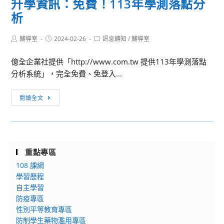
升學資訊：免費！113年學測落點分
輔
會
析
英
心
科
理
Post
Post
Post
輔導室
2024-02-26
技
訊息轉知
/
輔導室
體
author:
published:
category:
大
驗
億全企業社提供「http://www.com.tw 提供113年學測落點
學
營
分析系統」，完全免費、免登入...
多
－
元
以
升
閱讀全文
升
心
學
學
理
資
視
分
訊：
訊
析
免
說
重點專區
說
費！
明
我‧
108 課綱
113
會
們
學習歷程
年
自主學習
的
學
防疫專區
故
測
性別平等教育專區
事
落
防制學生藥物濫用專區