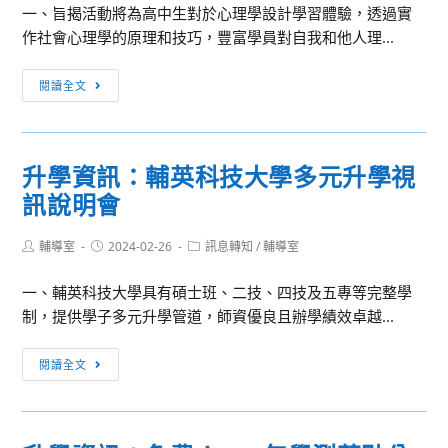
並
一、旨揭活動將為高中生對於心理學設計學習體驗，透過實
公
育
鼓
作社會心理學的原理和技巧，豐富學員對自我和他人理...
告
協
勵
並
會
所
活
轉
「EdYouth
閱讀全文
屬
動
知
升
踴
消
所
學
躍
息：
屬
系
升學資訊：輔英科技大學多元升學視
參
2024
各
列
訊說明會
加
世
級
講
新
學
座」
Post
Post
Post
輔導室
2024-02-26
大
訊息轉知
/
輔導室
校
author:
published:
category:
學
踴
一、輔英科技大學具有碩士班、二技、四技及五專等完整學
社
躍
制，提供學子多元升學管道，師資優良且辦學績效卓越...
會
參
心
與
升
閱讀全文
理
學
學
資
系
訊：
社