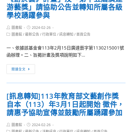
游藝獎」請協助公告並轉知所屬各級
學校踴躍參與
Post
Post
圖書館
2024-02-26
author:
published:
Post
圖書館
/
最新公告
/
行政單位
/
訊息轉知
/
首頁公告
category:
一、依據該基金會113年2月15日廣達藝字第1130215001號
函辦理。二、旨揭計畫及獎項說明如下...
[訊
閱讀全文
息
轉
知]
[訊息轉知]113年教育部文藝創作獎
教
自本（113）年3月1日起開始 徵件，
育
部
請惠予協助宣傳並鼓勵所屬踴躍參加
與
財
Post
Post
圖書館
2024-02-26
author:
published:
團
Post
圖書館
/
最新公告
/
活動訊息
/
行政單位
/
訊息轉知
/
首頁公告