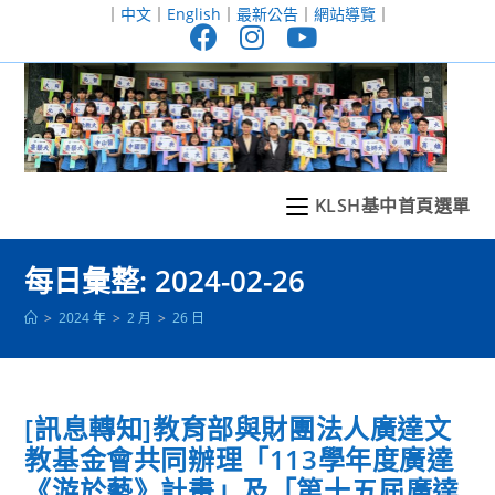
跳
｜
中文
｜
English
｜
最新公告
｜
網站導覽
｜
轉
至
主
要
內
容
KLSH基中首頁選單
每日彙整: 2024-02-26
>
2024 年
>
2 月
>
26 日
[訊息轉知]教育部與財團法人廣達文
教基金會共同辦理「113學年度廣達
《游於藝》計畫」及「第十五屆廣達