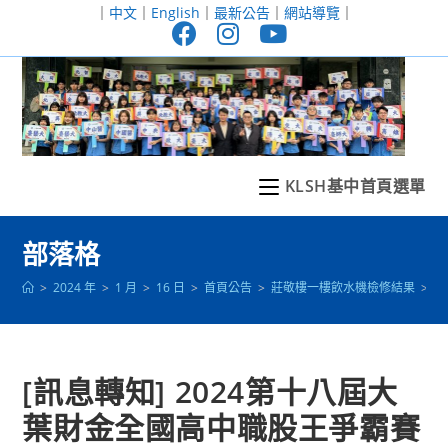
跳
｜
中文
｜
English
｜
最新公告
｜
網站導覽
｜
轉
至
主
要
內
容
KLSH基中首頁選單
部落格
>
2024 年
>
1 月
>
16 日
>
首頁公告
>
莊敬樓一樓飲水機檢修結果
>
[
[訊息轉知] 2024第十八屆大
葉財金全國高中職股王爭霸賽