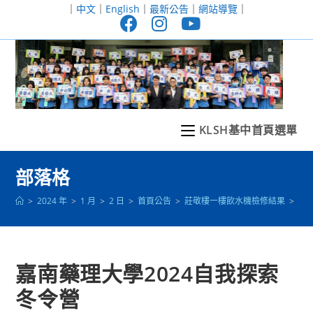
跳
｜
中文
｜
English
｜
最新公告
｜
網站導覽
｜
轉
至
主
要
內
容
KLSH基中首頁選單
部落格
>
2024 年
>
1 月
>
2 日
>
首頁公告
>
莊敬樓一樓飲水機檢修結果
>
嘉
嘉南藥理大學2024自我探索
冬令營