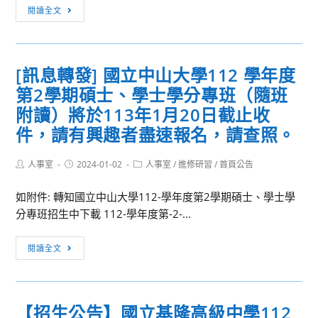
[訊
求
閱讀全文
息
附
轉
屬
知]
桃
[訊息轉發] 國立中山大學112 學年度
國
園
第2學期碩士、學士學分專班（隨班
立
農
中
附讀）將於113年1月20日截止收
工
興
高
件，請有興趣者盡速報名，請查照。
大
級
學
中
Post
Post
Post
人事室
2024-01-02
人事室
/
進修研習
/
首頁公告
author:
published:
category:
推
等
廣
如附件: 轉知國立中山大學112-學年度第2學期碩士、學士學
學
教
分專班招生中下載 112-學年度第-2-...
校
育
校
[訊
「2024
長
閱讀全文
息
年
候
轉
閩
選
發]
南
人
【招生公告】國立基隆高級中學112
國
語
啟