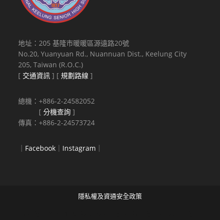
援
平
台」
(下
地址：205 基隆市暖暖區源遠路20號
稱
No.20, Yuanyuan Rd., Nuannuan Dist., Keelung City
優
205, Taiwan (R.O.C.)
質
[
交通資訊
] [
規劃路線
]
特
教
總機：+886-2-24582052
平
[
分機查詢
]
台)。
傳真：+886-2-24573724
｜
Facebook
｜
Instagram
｜
隱私權及資通安全政策
Copyright © 2021 National Keelung Senior High School All rights