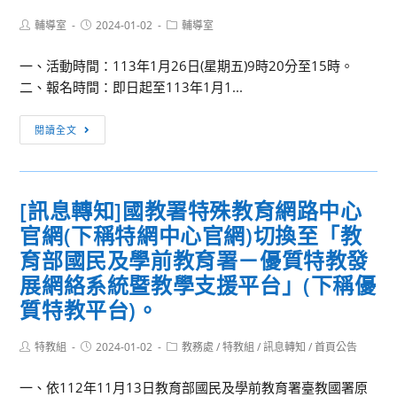
「食
Post
Post
Post
輔導室
2024-01-02
尚
輔導室
author:
published:
category:
玩
一、活動時間：113年1月26日(星期五)9時20分至15時。
家」
二、報名時間：即日起至113年1月1...
研
習
2024
閱讀全文
營
亞
洲
大
[訊息轉知]國教署特殊教育網路中心
學
官網(下稱特網中心官網)切換至「教
保
健
育部國民及學前教育署－優質特教發
系
展網絡系統暨教學支援平台」(下稱優
寒
質特教平台)。
假
營
Post
Post
Post
特教組
2024-01-02
教務處
/
特教組
/
訊息轉知
/
首頁公告
隊-
author:
published:
category:
乳
一、依112年11月13日教育部國民及學前教育署臺教國署原