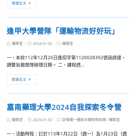
分
照。
東
閱讀全文
112
專
吳
學
班
大
年
（隨
學
度
逢甲大學營隊「運輸物流好好玩」
班
「對
第
附
政
二
Post
Post
讀）
Post
輔導室
2024-01-02
輔導室
下
學
author:
published:
category:
將
藥
期
一、本校112年12月26日逢招字第1120028392號函諒達，
於
－
轉
調整旨揭營隊辦理日期。 二、課程透...
113
2024
學
年
東
考
逢
閱讀全文
1
吳
簡
甲
月
青
章
大
20
年
學
日
政
嘉南藥理大學2024自我探索冬令營
營
截
治
隊
止
論
Post
Post
Post
輔導室
2024-01-02
莊敬樓一樓飲水機檢修結果
/
輔導室
「運
收
author:
published:
category:
壇」
輸
件，
一、活動時程：訂於113年1月22日（週一）及1月23日（週