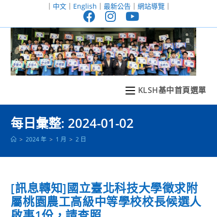
跳
｜
中文
｜
English
｜
最新公告
｜
網站導覽
｜
轉
至
主
要
內
容
KLSH基中首頁選單
每日彙整: 2024-01-02
>
2024 年
>
1 月
>
2 日
[訊息轉知]國立臺北科技大學徵求附
屬桃園農工高級中等學校校長候選人
啟事1份，請查照