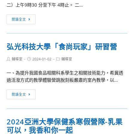
物
請
二）上午9時30 分至下午 4時止。 二...
流
有
好
興
嘉
閱讀全文
好
趣
南
玩」
者
藥
盡
理
弘光科技大學「食尚玩家」研習營
速
大
報
學
Post
Post
Post
輔導室
2024-01-02
輔導室
名，
2024
author:
published:
category:
請
自
一、為提升我國食品相關科系學生之相關技術能力，希冀透
查
我
過活潑方式的教學體驗營跳脫刻板嚴肅的室內教學，以...
照。
探
索
弘
閱讀全文
冬
光
令
科
營
技
2024亞洲大學保健系寒假營隊-乳果
大
可以，我香和你一起
學