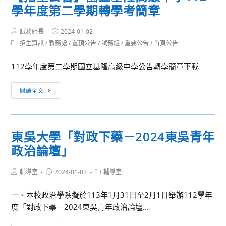
學年度第二學期轉學考簡章
立
系
事
中
列
1
Post
Post
試務組長
山
2024-01-02
班」
份，
author:
published:
Post
招生資訊
/
教務處
/
置頂公告
/
試務組
/
重要公告
/
首頁公告
大
招
請
category:
學
生
查
112學年度第二學期國立基隆高級中學公告轉學簡章下載
112
簡
照
學
章，
【招
閱讀全文
年
請
生
度
有
公
第
興
告】
2
趣
東吳大學「對政下藥－2024東吳青年
國
學
者
政治論壇」
立
期
踴
基
碩
躍
Post
Post
Post
輔導室
2024-01-02
隆
輔導室
士、
報
author:
published:
category:
高
學
名，
一、本校政治學系擬於113年1月31日至2月1日舉辦112學年
級
士
請
度「對政下藥－2024東吳青年政治論壇...
中
學
查
學