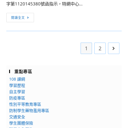
果
字第1120145380號函指示，特網中心...
可
以，
[訊
閱讀全文
我
息
香
轉
和
知]
你
國
1
2
Go to 
一
教
起
署
特
殊
重點專區
教
108 課綱
育
學習歷程
網
自主學習
防疫專區
路
性別平等教育專區
中
防制學生藥物濫用專區
心
交通安全
官
學生團體保險
網