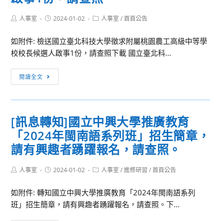
Post
Post
Post
人事室
2024-01-02
人事室
/
首頁公告
author:
published:
category:
如附件: 檢送國立臺北科技大學徵求附屬桃園農工高級中等學
校校長候選人啟事1份，請查照下載 國立臺北科...
[訊
閱讀全文
息
轉
知]
[訊息轉知]國立中興大學推廣教育
國
「2024年閩南語系列班」招生簡章，
立
臺
請有興趣者踴躍報名，請查照。
北
科
Post
Post
Post
人事室
2024-01-02
人事室
/
進修研習
/
首頁公告
author:
published:
category:
技
如附件: 轉知國立中興大學推廣教育「2024年閩南語系列
大
班」招生簡章，請有興趣者踴躍報名，請查照。下...
學
徵