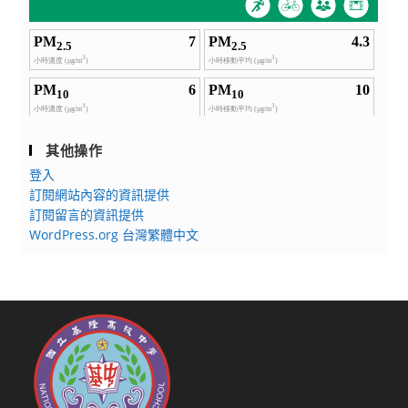
前
教
育
署
－
優
質
其他操作
特
登入
教
訂閱網站內容的資訊提供
發
訂閱留言的資訊提供
展
WordPress.org 台灣繁體中文
網
絡
系
統
暨
教
學
支