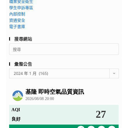
職業安全衛生
(下
學生申訴專區
稱
內部控制
特
資通安全
網
電子書庫
中
搜尋網站
心
官
Search
for:
網)
切
彙整公告
換
彙
至
2024 年 1 月 (165)
整
「教
公
育
告
部
國
民
及
學