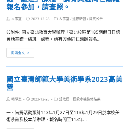
報名參加，請查照。
Post
Post
Post
人事室
2023-12-28
人事室
/
進修研習
/
首頁公告
author:
published:
category:
如附件: 國立臺北教育大學辦理「臺北校區第185期假日日語
會話基礎一級班」課程，請有興趣同仁踴躍報名...
[訊
閱讀全文
息
轉
知]
國立臺灣師範大學美術學系2023高美
國
營
立
臺
Post
Post
Post
輔導室
2023-12-28
北
莊敬樓一樓飲水機檢修結果
author:
published:
category:
教
一、旨揭活動預計113年1月27日至113年1月29日於本校美
育
術系館及校本部辦理，報名時間至113年...
大
學