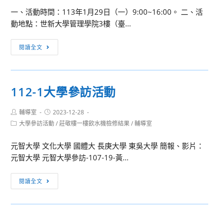
級
犯
一、活動時間：113年1月29日（一）9:00~16:00。 二、活
班」
罪
動地點：世新大學管理學院3樓（臺...
課
現
程，
場
世
請
閱讀全文
鑑
新
有
識
大
興
偵
學
趣
察
112-1大學參訪活動
「解
同
營
密
仁
Post
Post
輔導室
2023-12-28
生
踴
author:
published:
Post
大學參訪活動
/
莊敬樓一樓飲水機檢修結果
/
輔導室
成
躍
category:
式
報
元智大學 文化大學 國體大 長庚大學 東吳大學 簡報、影片：
AI」
名
元智大學 元智大學參訪-107-19-黃...
高
參
中
加，
112-
閱讀全文
營
請
1
隊
查
大
照。
學