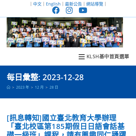
跳
｜
中文
｜
English
｜
最新公告
｜
網站導覽
｜
轉
至
主
要
內
容
KLSH基中首頁選單
每日彙整: 2023-12-28
>
2023 年
>
12 月
>
28 日
[訊息轉知]國立臺北教育大學辦理
「臺北校區第185期假日日語會話基
礎一級班」課程，請有興趣同仁踴躍