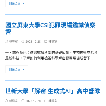
國
閱讀全文
辦
立
理
臺
「臺
灣
北
國立屏東大學CSI犯罪現場鑑識偵察
師
校
營
範
區
大
第
Post
Post
Post
輔導室
2023-12-28
學
輔導室
185
author:
published:
category:
美
期
一、課程特色：透過鑑識科學的基礎知識、生物技術並結合
術
假
最新科技，了解如何利用檢視科學解密犯罪現場所留下...
學
日
系
日
國
閱讀全文
2023
語
立
高
會
屏
美
話
東
營
世新大學「解密 生成式AI」高中營隊
基
大
礎
學
一
Post
Post
Post
輔導室
2023-12-28
輔導室
CSI
author:
published:
category: