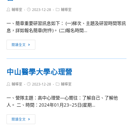
濟
兩
Post
Post
Post
輔導室
2023-12-28
營
輔導室
天
author:
published:
category:
《經
「全
一、簡章重要研習訊息如下： (一)梯次、主題及研習時間等訊
彩
校」
息，詳如報名簡章(附件)。 (二)報名時間...
萬
全
分》
日
嘉
閱讀全文
停
南
電
藥
改
理
中山醫學大學心理營
總
大
電
學
Post
Post
Post
輔導室
2023-12-28
輔導室
源
2024
author:
published:
category:
電
高
一、營隊主題：高中心理營—心嚮往：了解自己、了解他
盤。
中
人。 二、時間：2024年01月23~25日(星期...
敬
職
請
生
中
閱讀全文
各
幼
山
位
保
醫