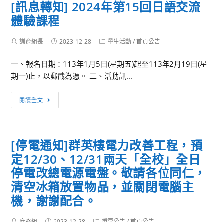
[訊息轉知] 2024年第15回日語交流
參
體驗課程
訪
活
Post
Post
Post
訓育組長
動
2023-12-28
學生活動
/
首頁公告
author:
published:
category:
一、報名日期：113年1月5日(星期五)起至113年2月19日(星
期一)止，以郵戳為憑。 二、活動訊...
[訊
閱讀全文
息
轉
知]
[停電通知]群英樓電力改善工程，預
2024
定12/30、12/31兩天「全校」全日
年
第
停電改總電源電盤。敬請各位同仁，
15
清空冰箱放置物品，並關閉電腦主
回
機，謝謝配合。
日
語
Post
Post
Post
庶務組
2023-12-28
重要公告
/
首頁公告