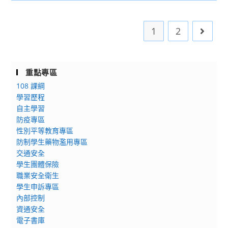
同
體
學
仁，
驗
大
清
營
1
2
Go to 
學
空
心
冰
理
箱
營
重點專區
放
108 課綱
置
學習歷程
物
自主學習
品，
防疫專區
並
性別平等教育專區
關
防制學生藥物濫用專區
閉
交通安全
電
學生團體保險
腦
職業安全衛生
學生申訴專區
主
內部控制
機，
資通安全
謝
電子書庫
謝