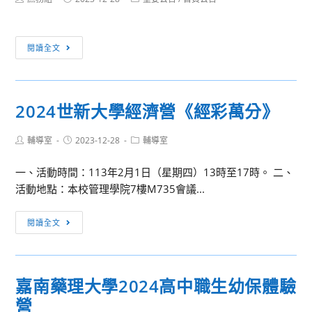
交
author:
published:
category:
流
體
[停
閱讀全文
驗
電
課
通
程
知]
2024世新大學經濟營《經彩萬分》
群
英
Post
Post
Post
輔導室
2023-12-28
輔導室
樓
author:
published:
category:
電
一、活動時間：113年2月1日（星期四）13時至17時。 二、
力
活動地點：本校管理學院7樓M735會議...
改
善
2024
閱讀全文
工
世
程，
新
預
大
定
嘉南藥理大學2024高中職生幼保體驗
學
12/30、
營
經
12/31