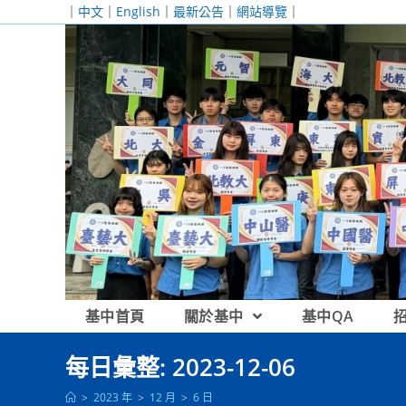
跳
｜
中文
｜
English
｜
最新公告
｜
網站導覽
｜
轉
至
主
要
內
容
基中首頁
關於基中
基中QA
每日彙整: 2023-12-06
>
2023 年
>
12 月
>
6 日