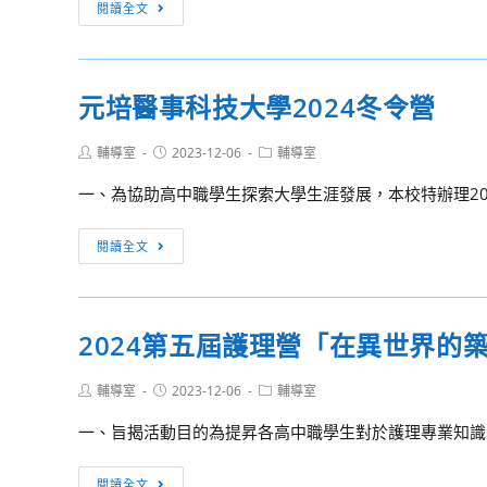
淡
閱讀全文
務
『Canva、
江
人
Miro、
大
員
Figma』
學
元培醫事科技大學2024冬令營
陞
中
「迷
遷
UI
迷
法
Post
Post
Post
輔導室
2023-12-06
輔導室
設
之
author:
published:
category:
施
計
音」
一、為協助高中職學生探索大學生涯發展，本校特辦理202
行
師
營
細
之
隊
元
閱讀全文
則
十
培
部
八
醫
分
般
事
條
2024第五屆護理營「在異世界的
武
科
文
藝
技
修
Post
Post
Post
輔導室
2023-12-06
輔導室
大
author:
published:
category:
正
學
一、旨揭活動目的為提昇各高中職學生對於護理專業知識之
條
2024
文、
冬
2024
閱讀全文