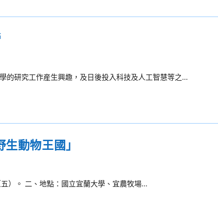
營
的研究工作産生興趣，及日後投入科技及人工智慧等之...
野生動物王國」
（五）。 二、地點：國立宜蘭大學、宜農牧場...