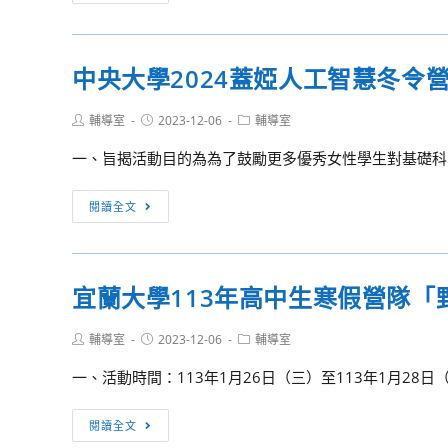
妙
林
師
旅
匹
大
程」
亞
2024
中央大學2024蓋婭人工智慧冬令
研
年
習
資
Post
Post
Post
輔導室
2023-12-06
輔導室
營
優
author:
published:
category:
數
一、旨揭活動目的為為了鼓勵更多優秀女性學生對基礎科學
學
研
中
閱讀全文
習
央
營
大
學
宜蘭大學113年高中生寒假營隊「
2024
蓋
Post
Post
Post
輔導室
2023-12-06
輔導室
婭
author:
published:
category:
人
一、活動時間：113年1月26日（三）至113年1月28日
工
智
宜
閱讀全文
慧
蘭