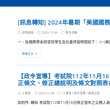
[訊息轉知] 2024年暑期「美
Post
Post
Post
訓育組長
2023-12-06
學生活動
author:
published:
category:
一、旨揭獎學金研習班學生及在臺停留時間如下： (一)美國國
[訊
閱讀全文
息
轉
知]
【政令宣導】考試院112年11月
2024
正條文、修正總說明及條文對照表
年
暑
Post
Post
Post
人事室
2023-12-06
期
人事室
/
政令宣導
/
首頁公告
author:
published:
category:
「美
如附件: 轉知-考試院112年11月16日修正發布之公務
國