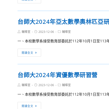
修
令
第
正
營
五
總
屆
說
台師大2024年亞太數學奧林匹亞
護
明
理
及
Post
Post
Post
輔導室
2023-12-06
輔導室
營
author:
published:
category:
條
「在
一、本校數學系接受教育部委託於112年10月1日至113年
文
異
對
世
台
閱讀全文
照
界
師
表
的
大
各
築
2024
1
台師大2024年資優數學研習營
夢
年
份，
城
亞
請
Post
Post
Post
輔導室
2023-12-06
輔導室
堡
太
查
author:
published:
category:
展
數
一、本校數學系接受教育部委託於112年10月1日至113年
照。
開
學
奇
奧
台
閱讀全文