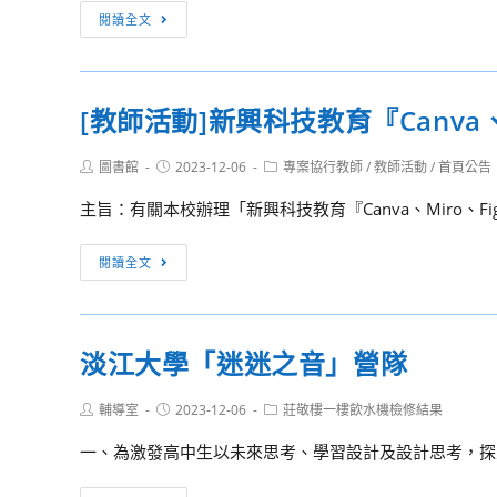
國
【政
閱讀全文
務
令
院
宣
華
導】
語
[教師活動]新興科技教育『Canva
考
獎
試
學
Post
Post
Post
圖書館
2023-12-06
專案協行教師
/
教師活動
/
首頁公告
院
author:
published:
category:
金
112
主旨：有關本校辦理「新興科技教育『Canva、Miro、Fi
研
年
習
11
[教
閱讀全文
班」
月
師
徵
16
活
選
日
動]
臺
淡江大學「迷迷之音」營隊
修
新
灣
正
興
寄
Post
Post
Post
輔導室
2023-12-06
莊敬樓一樓飲水機檢修結果
發
科
author:
published:
category:
宿
布
技
一、為激發高中生以未來思考、學習設計及設計思考，探究
家
之
教
庭
公
育