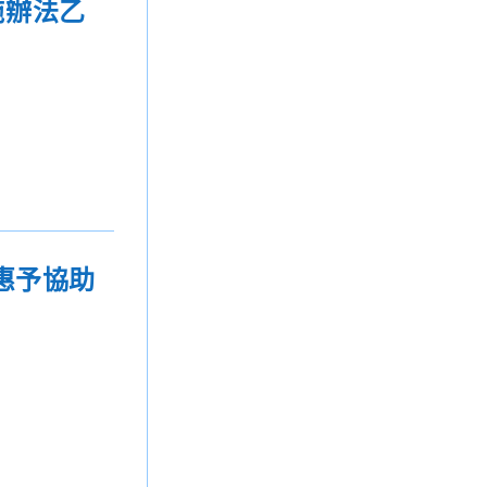
施辦法乙
惠予協助