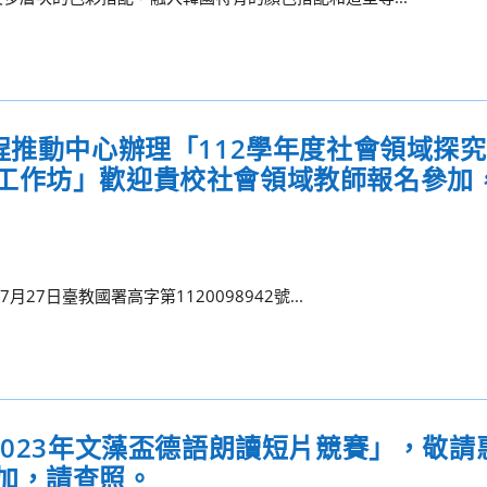
程推動中心辦理「112學年度社會領域探
工作坊」歡迎貴校社會領域教師報名參加
7日臺教國署高字第1120098942號...
2023年文藻盃德語朗讀短片競賽」，敬請
加，請查照。