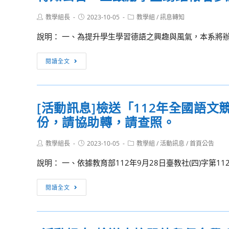
14
本
告
日
Post
Post
Post
教學組長
校
2023-10-05
教學組
/
訊息轉知
並
(星
author:
published:
category:
探
鼓
說明： 一、為提升學生學習德語之興趣與風氣，本系將辦理
期
究
勵
六)
與
貴
[活
舉
閱讀全文
實
校
動
辦
作
師
訊
「韓
課
生
息]
式
程
[活動訊息]檢送「112年全國語文
踴
本
裱
推
份，請協助轉，請查照。
躍
校
花
動
報
德
教
中
Post
Post
名
Post
教學組長
國
2023-10-05
教學組
/
活動訊息
/
首頁公告
師
author:
published:
category:
心
參
語
研
說明： 一、依據教育部112年9月28日臺教社(四)字第1122
辦
加，
文
習
理
請
系
營」，
[活
閱讀全文
「112
查
舉
敬
動
學
照。
辦
邀
訊
年
「2023
高
息]
度