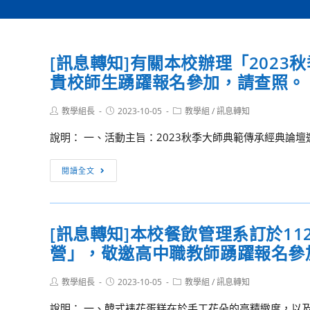
[訊息轉知]有關本校辦理「202
貴校師生踴躍報名參加，請查照。
Post
Post
Post
教學組長
2023-10-05
教學組
/
訊息轉知
author:
published:
category:
說明： 一、活動主旨：2023秋季大師典範傳承經典論壇邀請
[訊
閱讀全文
息
轉
知]
[訊息轉知]本校餐飲管理系訂於11
有
營」，敬邀高中職教師踴躍報名參
關
本
Post
Post
Post
教學組長
校
2023-10-05
教學組
/
訊息轉知
author:
published:
category:
辦
說明： 一、韓式裱花蛋糕在於手工花朵的高精緻度，以及