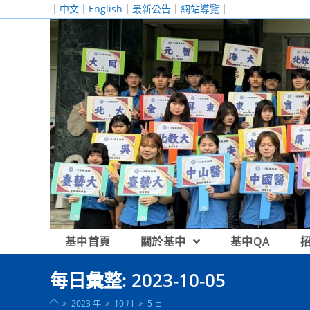
跳
｜
中文
｜
English
｜
最新公告
｜
網站導覽
｜
轉
至
主
要
內
容
基中首頁
關於基中
基中QA
每日彙整: 2023-10-05
>
2023 年
>
10 月
>
5 日