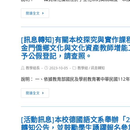
理
「2023
[訊
閱讀全文
秋
息
季
轉
大
知]
師
[訊息轉知]有關本校探究與實作課
本
典
金門僑鄉文化與文化資產教師增能
校
範
餐
予公假登記，請查照。
傳
飲
承
管
Post
Post
Post
教學組長
2023-10-05
教學組
/
訊息轉知
經
author:
published:
category:
理
說明： 一、依據教育部國民及學前教育署中華民國112年7月2
典
系
論
訂
[訊
壇」，
閱讀全文
於
息
敬
112
轉
請
年
知]
惠
10
[活動訊息]本校德國語文系舉辦「
有
予
月
轉知公告，並鼓勵學生踴躍報名參
關
公