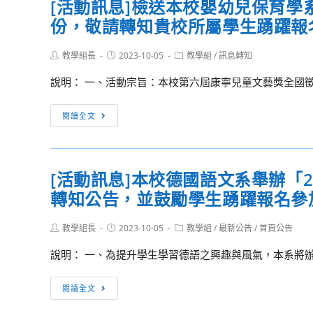
年
[活動訊息]檢送本校嬰幼兒保育
中
檢
社
文
份，敬請轉知貴校所屬學生踴躍報
職
送
會
藻
教
「112
領
盃
Post
Post
師
Post
教學組長
年
2023-10-05
教學組
/
訊息轉知
域
author:
published:
category:
德
踴
全
探
說明： 一、活動宗旨：本校第六屆康寧兒童文藝獎全國徵
語
躍
國
究
朗
報
語
[活
與
閱讀全文
讀
名
文
動
實
短
參
競
訊
作
片
加，
賽
息]
－
競
請
試
[活動訊息]本校德國語文系舉辦「
檢
金
賽」，
查
辦
轉知公告，並鼓勵學生踴躍報名參
送
門
敬
照。
本
本
僑
請
土
Post
Post
Post
教學組長
校
2023-10-05
教學組
/
最新公告
/
首頁公告
鄉
惠
author:
published:
category:
語
嬰
文
予
說明： 一、為提升學生學習德語之興趣與風氣，本系將辦理
文
幼
化
協
讀
兒
與
[活
助
閱讀全文
者
保
文
動
轉
劇