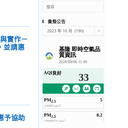
Search
for:
彙整公告
彙
2023 年 10 月 (190)
整
究與實作－
公
，並請惠
告
惠予協助