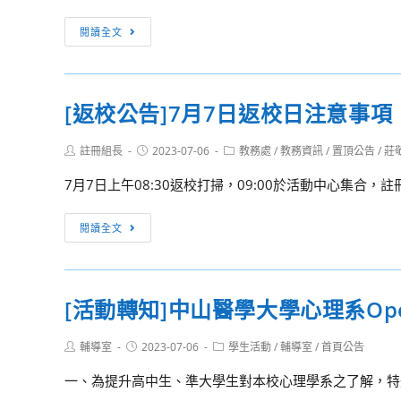
名
「112
設
[訊
單
閱讀全文
年
計
息
度
學
轉
全
系
知]
國
辦
[返校公告]7月7日返校日注意事項
輔
性
理
仁
多
「動
Post
Post
Post
註冊組長
2023-07-06
教務處
/
教務資訊
/
置頂公告
/
莊
大
author:
published:
category:
語
手
學
7月7日上午08:30返校打掃，09:00於活動中心集合，註冊
多
玩
舉
元
設
辦
[返
閱讀全文
文
計-
教
校
化
設
育
公
繪
計
部
告]7
本
是
[活動轉知]中山醫學大學心理系Ope
人
月
親
一
文
7
子
種
Post
Post
Post
輔導室
2023-07-06
學生活動
/
輔導室
/
首頁公告
社
日
author:
published:
category:
共
態
科
返
一、為提升高中生、準大學生對本校心理學系之了解，特規畫心
讀
度」
苗
校