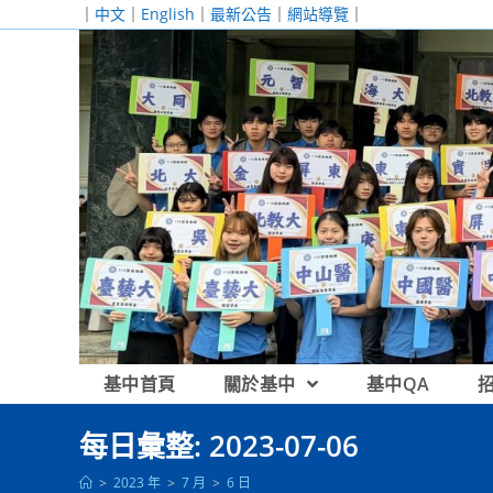
跳
｜
中文
｜
English
｜
最新公告
｜
網站導覽
｜
轉
至
主
要
內
容
基中首頁
關於基中
基中QA
每日彙整: 2023-07-06
>
2023 年
>
7 月
>
6 日