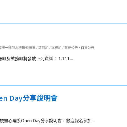
敬樓一樓飲水機檢修結果
/
註冊組
/
試務組
/
重要公告
/
首頁公告
組及試務組將發放下列資料： 1.111...
n Day分享說明會
理系Open Day分享說明會，歡迎報名參加...