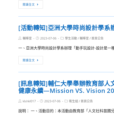
中
[訊
閱讀全文
學
息
112
轉
學
知]
年
[活動轉知]亞洲大學時尚設計學系
國
度
教
第
Post
Post
Post
輔導室
2023-07-06
學生活動
/
輔導室
/
首頁公告
署
author:
published:
category:
1
委
一、亞洲大學時尚設計學系辦理「動手玩設計-設計是一種
次
請
專
臺
[活
閱讀全文
任
北
動
教
市
轉
師
政
知]
甄
[訊息轉知]輔仁大學舉辦教育部人
府
亞
選
教
健康永續—Mission VS. Vis
洲
進
育
大
入
局
Post
Post
Post
klshkl017
學
2023-07-06
衛生組
/
首頁公告
author:
published:
複
category:
辦
時
說明： 一、活動目的：本活動由教育部「人文社科苗圃分
試
理
尚