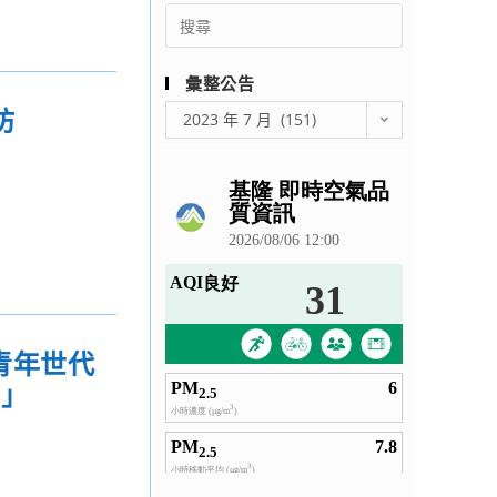
Search
for:
彙整公告
彙
坊
2023 年 7 月 (151)
整
公
告
青年世代
坊」