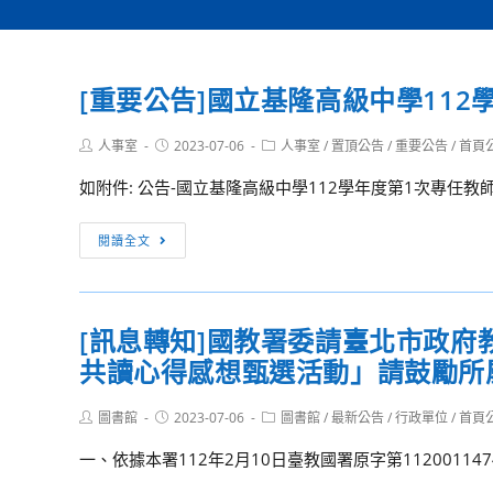
[重要公告]國立基隆高級中學11
Post
Post
Post
人事室
2023-07-06
人事室
/
置頂公告
/
重要公告
/
首頁
author:
published:
category:
如附件: 公告-國立基隆高級中學112學年度第1次專任
[重
閱讀全文
要
公
告]
[訊息轉知]國教署委請臺北市政府
國
共讀心得感想甄選活動」請鼓勵所
立
基
Post
Post
Post
圖書館
2023-07-06
隆
圖書館
/
最新公告
/
行政單位
/
首頁
author:
published:
category:
高
一、依據本署112年2月10日臺教國署原字第11200114
級