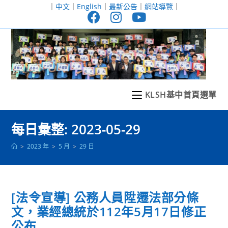
跳
｜
中文
｜
English
｜
最新公告
｜
網站導覽
｜
轉
至
主
要
內
容
KLSH基中首頁選單
每日彙整: 2023-05-29
>
2023 年
>
5 月
>
29 日
[法令宣導] 公務人員陞遷法部分條
文，業經總統於112年5月17日修正
公布