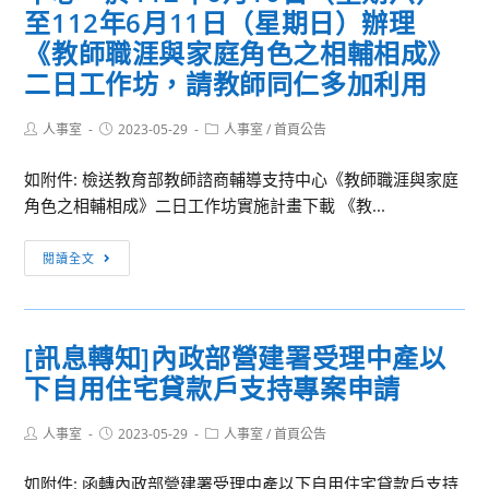
彰
至112年6月11日（星期日）辦理
化
《教師職涯與家庭角色之相輔相成》
師
二日工作坊，請教師同仁多加利用
範
大
Post
Post
Post
人事室
2023-05-29
人事室
/
首頁公告
學
author:
published:
category:
進
如附件: 檢送教育部教師諮商輔導支持中心《教師職涯與家庭
修
角色之相輔相成》二日工作坊實施計畫下載 《教...
學
院
[訊
閱讀全文
函
息
送
轉
辦
知]
[訊息轉知]內政部營建署受理中產以
理
教
教
下自用住宅貸款戶支持專案申請
育
育
部
部
Post
Post
Post
人事室
2023-05-29
教
人事室
/
首頁公告
author:
published:
category:
「112
師
如附件: 函轉內政部營建署受理中產以下自用住宅貸款戶支持
年
諮