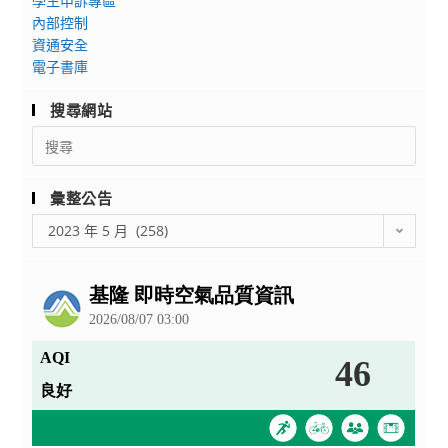
學生申訴專區
由
理
內部控制
用
富
資通安全
師
邦
電子書庫
證
產
照
搜尋網站
物
班」
Search
保
課
for:
險
程
股
彙整公告
份
彙
2023 年 5 月 (258)
有
整
限
公
公
告
司
承
作，
請
本
校