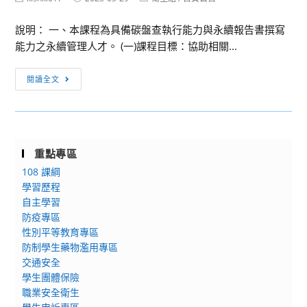
國
author:
published:
category:
色
期
公
之
說明： 一、本課程為具備碳盤查執行能力與永續報告書撰寫
資
教
相
能力之永續管理人才。 (一)課程目標：協助相關...
安
員
輔
基
工
[訊
相
閱讀全文
礎
旅
息
成》
實
遊
轉
二
務
平
知]
日
種
安
靜
工
子
重點專區
卡
宜
作
師
優
108 課綱
大
坊，
資
學習歷程
惠
學
請
研
自主學習
方
辦
教
習
防疫專區
案，
理
師
營
性別平等教育專區
經
「ESG
同
防制學生藥物濫用專區
公
碳
仁
交通安全
開
盤
多
學生團體保險
徵
查
加
職業安全衛生
選
管
利