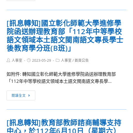
內
條
競
文，
賽]111（下）
業
[訊息轉知]國立彰化師範大學進修學
第
經
院函送辦理教育部「112年中等學校
15
總
週
語文領域本土語文閩南語文專長學士
統
整
後教育學分班(B班)」
於
潔、
112
秩
Post
Post
Post
人事室
2023-05-29
人事室
/
首頁公告
年
author:
published:
category:
序
5
成
如附件: 轉知國立彰化師範大學進修學院函送辦理教育部
月
績
「112年中等學校語文領域本土語文閩南語文專長學...
17
公
日
[訊
告
閱讀全文
修
息
正
轉
公
知]
布
[訊息轉知]教育部教師諮商輔導支持
國
中心，於112年6月10日（星期六）
立