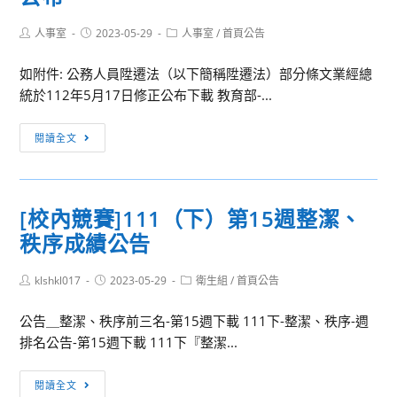
Post
Post
Post
人事室
2023-05-29
人事室
/
首頁公告
author:
published:
category:
如附件: 公務人員陞遷法（以下簡稱陞遷法）部分條文業經總
統於112年5月17日修正公布下載 教育部-...
[法
閱讀全文
令
宣
導]
[校內競賽]111（下）第15週整潔、
公
秩序成績公告
務
人
Post
Post
Post
klshkl017
員
2023-05-29
衛生組
/
首頁公告
author:
published:
category:
陞
公告＿整潔、秩序前三名-第15週下載 111下-整潔、秩序-週
遷
排名公告-第15週下載 111下『整潔...
法
部
[校
閱讀全文
分