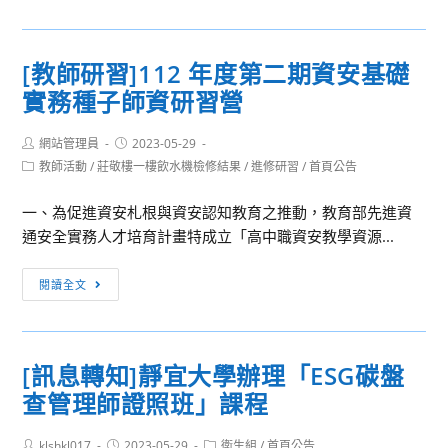
息
學
112
用
轉
士
年
住
知]
後
6
[教師研習]112 年度第二期資安基礎
宅
行
教
月
貸
實務種子師資研習營
政
育
11
款
院
學
日
戶
Post
Post
網站管理員
人
2023-05-29
分
（星
author:
published:
支
Post
教師活動
/
莊敬樓一樓飲水機檢修結果
/
進修研習
/
首頁公告
事
班
期
category:
持
行
(B
日）
一、為促進資安札根與資安認知教育之推動，教育部先進資
專
政
班)」
辦
通安全實務人才培育計畫特成立「高中職資安教學資源...
案
總
理
申
處
《教
[教
請
閱讀全文
函
師
師
112
職
研
年
涯
習]112
至
與
[訊息轉知]靜宜大學辦理「ESG碳盤
年
115
家
查管理師證照班」課程
度
年
庭
第
全
角
Post
Post
Post
klshkl017
二
2023-05-29
衛生組
/
首頁公告