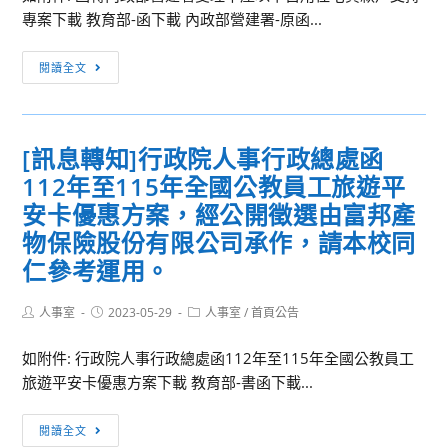
專案下載 教育部-函下載 內政部營建署-原函...
中
商
等
輔
[訊
學
閱讀全文
導
息
校
支
轉
語
持
知]
文
中
[訊息轉知]行政院人事行政總處函
內
領
心，
112年至115年全國公教員工旅遊平
政
域
於
部
安卡優惠方案，經公開徵選由富邦產
本
112
營
物保險股份有限公司承作，請本校同
土
年
建
語
6
仁參考運用。
署
文
月
受
閩
10
Post
Post
Post
人事室
2023-05-29
人事室
/
首頁公告
理
author:
published:
category:
南
日
中
語
如附件: 行政院人事行政總處函112年至115年全國公教員工
（星
產
文
旅遊平安卡優惠方案下載 教育部-書函下載...
期
以
專
六）
下
[訊
長
至
閱讀全文
自