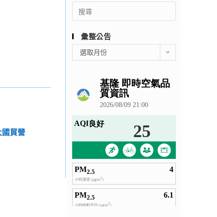
Search
for:
彙整公告
彙
選取月份
整
公
告
政大國貿營