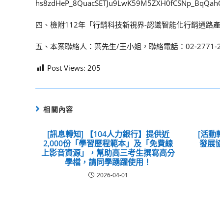
hs8zdHeP_8QuacSETJu9LwK59M5ZXH0fCSNp_BqQ
四、檢附112年「行銷科技新視界-認識智能化行銷通路
五、本案聯絡人：葉先生/王小姐，聯絡電話：02-2771-2171轉6
Post Views:
205
相關內容
[訊息轉知] 【104人力銀行】提供近
[活動
2,000份「學習歷程範本」及「免費線
發展
上影音資源」，幫助高三考生撰寫高分
學檔，請同學踴躍使用！
2026-04-01