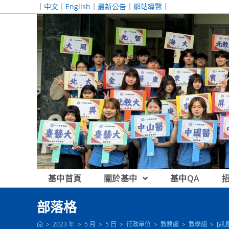
跳
｜
中文
｜
English
｜
最新公告
｜
網站導覽
｜
轉
至
主
要
內
容
基中首頁
關於基中
基中QA
部落格
>
2023 年
>
5 月
>
5 日
>
行政單位
>
教務處
>
教學組
>
[訊