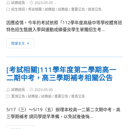
Post
Post
試務組長
2023-05-05
author:
published:
Post
招生資訊
/
考試相關
/
試務組
/
試務組
/
重要公告
/
首頁公告
category:
因應疫情，今年的考試依照「112學年度高級中等學校體育班
特色招生甄選入學與運動成績優良學生單獨招生考...
[新
閱讀全文
生
甄
選]112
[考試相關]111學年度第二學期高一
學
二期中考，高三學期補考相關公告
年
度
Post
Post
試務組長
體
2023-05-05
author:
published:
Post
置頂公告
/
試務組
/
試務組
/
重要公告
/
首頁公告
育
category:
班
5/17（三）～5/19（五）辦理本校高一二第二次期中考，高
甄
三學期補考 請同學提早準備，以免試後後悔...
選
入
[考