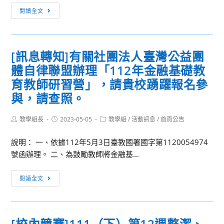
動
報
[活
「臺
閱讀全文
公
名
動
東
告，
參
轉
詩
詳
與，
知]
歌
如
[訊息轉知]有關社團法人臺灣公益團
並
本
節
說
請
體自律聯盟辦理「112年金融基礎教
校
——
明，
協
家
育教師研習營」，請貴校踴躍報名參
xanh．
請
助
政
撩
與，請查照。
查
活
學
癒
照。
動
科
綠，
Post
Post
Post
教學組長
2023-05-05
教學組
/
活動訊息
/
首頁公告
公
author:
published:
category:
中
mogaro！」
告，
心
說明： 一、依據112年5月3日臺教國署國字第1120054974
之
詳
辦
號函辦理。 二、為鼓勵教師將金融基...
「草
如
理
青
說
[訊
「家
青
閱讀全文
明，
息
政
coˋ
請
轉
教
qiangˊ
查
知]
學
qiangˊ，
[校內競賽]111（下）第12週整潔、
照。
有