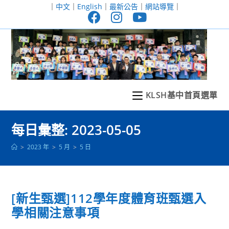
跳
｜
中文
｜
English
｜
最新公告
｜
網站導覽
｜
轉
至
主
要
內
容
KLSH基中首頁選單
每日彙整: 2023-05-05
>
2023 年
>
5 月
>
5 日
[新生甄選]112學年度體育班甄選入
學相關注意事項