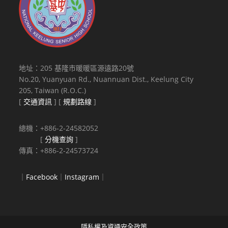
綱，
敬
請
務
必
薦
地址：205 基隆市暖暖區源遠路20號
派
No.20, Yuanyuan Rd., Nuannuan Dist., Keelung City
至
205, Taiwan (R.O.C.)
少
[
交通資訊
] [
規劃路線
]
一
名
總機：+886-2-24582052
授
[
分機查詢
]
課
傳真：+886-2-24573724
高
中
｜
Facebook
｜
Instagram
｜
家
政
之
教
隱私權及資通安全政策