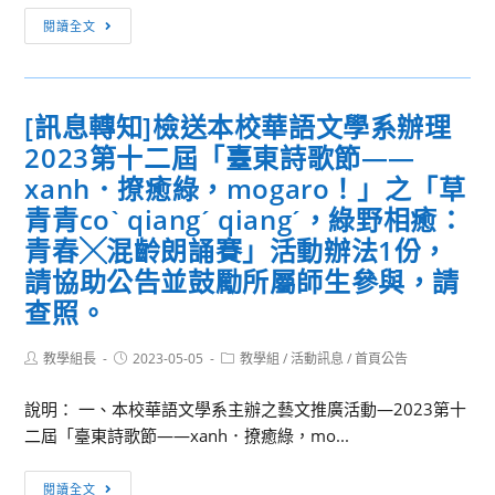
教
技
[訊
閱讀全文
師
新
息
研
視
轉
習
界-
知]
[訊息轉知]檢送本校華語文學系辦理
營」，
認
檢
請
識
2023第十二屆「臺東詩歌節——
送
貴
智
本
xanh．撩癒綠，mogaro！」之「草
校
能
校
青青coˋ qiangˊ qiangˊ，綠野相癒：
踴
化
辦
青春╳混齡朗誦賽」活動辦法1份，
躍
行
理
請協助公告並鼓勵所屬師生參與，請
報
銷
112
查照。
名
通
年
參
路
「112
與，
Post
Post
Post
教學組長
2023-05-05
教學組
/
活動訊息
/
首頁公告
產
年
author:
published:
category:
請
業
數
說明： 一、本校華語文學系主辦之藝文推廣活動—2023第十
查
實
位
二屆「臺東詩歌節——xanh．撩癒綠，mo...
照。
務
行
工
銷
[訊
閱讀全文
作