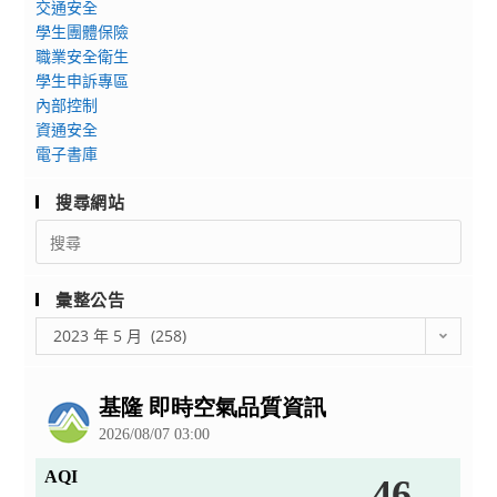
交通安全
年
家
協
績
學生團體保險
金
政
助
公
職業安全衛生
融
課
公
告
學生申訴專區
基
程
告
內部控制
礎
素
並
資通安全
教
養
鼓
電子書庫
育
導
勵
教
向
所
搜尋網站
師
教
屬
Search
研
學
師
for:
習
資
生
彙整公告
營」，
源
參
請
彙
研
與，
2023 年 5 月 (258)
整
貴
發
請
公
校
成
查
告
踴
果
照。
躍
發
報
表
名
（線