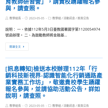
育教師研習營」，請貴校踴躍報名參
學
分
與，請查照。
期
科
補
測
Post
Post
Post
教學組長
2023-05-05
教學組
/
活動訊息
/
首頁公告
考
author:
published:
category:
驗
相
模
說明： 一、依據112年5月3日臺教國署國字第1120054974
關
擬
號函辦理。 二、為鼓勵教師將金融基...
公
考
告
[訊
相
閱讀全文
息
關
轉
規
知]
定
[訊息轉知]檢送本校辦理112年「行
有
銷科技新視界-認識智能化行銷通路產
關
社
業實務工作坊」，敬邀貴校學生踴躍
團
報名參與，並請協助活動公告，詳如
法
說明，請查照。
人
臺
Post
Post
Post
教學組長
2023-05-05
教學組
/
活動訊息
/
首頁公告