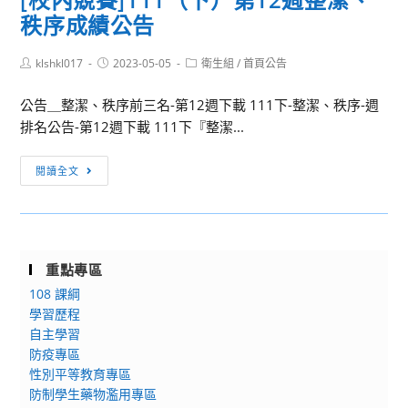
錦
綠
秩序成績公告
關
囊
野
社
第
相
Post
Post
Post
klshkl017
團
2023-05-05
衛生組
/
首頁公告
17
癒：
author:
published:
category:
法
袋
青
公告＿整潔、秩序前三名-第12週下載 111下-整潔、秩序-週
人
─
春
排名公告-第12週下載 111下『整潔...
臺
理
╳
灣
家
混
[校
閱讀全文
公
理
齡
內
益
財
朗
競
團
X
誦
賽]111（下）
體
富
賽」
第
自
養
活
重點專區
12
律
新
動
108 課綱
週
聯
關
辦
學習歷程
整
盟
係」
法
自主學習
潔、
辦
108
防疫專區
1
秩
理
課
性別平等教育專區
份，
序
「112
綱
防制學生藥物濫用專區
請
成