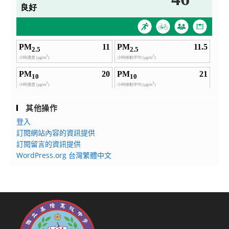
參
上
與，
場
請
次、
查
實
照。
體
北
區
場
次），
其他操作
因
登入
應
訂閱網站內容的資訊提供
教
訂閱留言的資訊提供
WordPress.org 台灣繁體中文
育
部
推
動
108
課