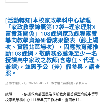
實
息
坊」，
作
轉
敬
研
知]
邀
習
[活動轉知]本校家政學科中心辦理
檢
貴
工
「家政教學錦囊第17袋─理家理財X
送
校
作
本
富養新關係」108課綱家政課程素養
學
坊
校
導向教學資源研發成果發表（線上場
生
研
華
次、實體北區場次），因應教育部推
踴
習
語
躍
課
動108課綱，敬請務必薦派至少一名
文
報
程」，
授課高中家政之教師(含專任、代理、
學
名
敬
兼課)，並惠予公（差）假參與，請查
系
參
邀
辦
照。
與，
貴
理
並
校
2023
Post
Post
Post
教學組長
2023-05-05
教學組
/
活動訊息
/
首頁公告
請
學
author:
published:
category:
第
協
生
說明： 一、依據教育部國民及學前教育署普通型高級中等學
十
助
踴
校家政學科中心111學年度工作計畫、臺南市11...
二
活
躍
屆