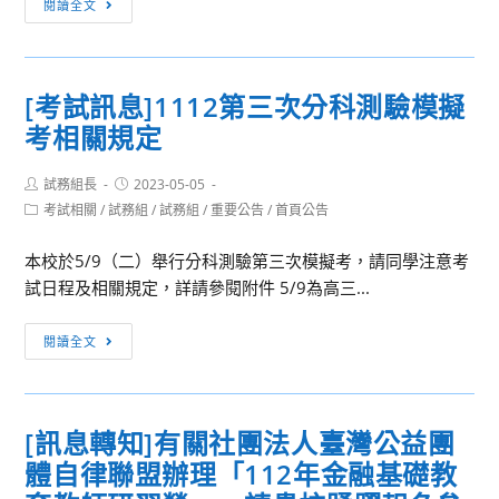
閱讀全文
學
試
相
相
關
關]111
注
[考試訊息]1112第三次分科測驗模擬
學
意
考相關規定
年
事
度
項
Post
Post
試務組長
第
2023-05-05
author:
published:
Post
考試相關
/
試務組
/
試務組
/
重要公告
/
首頁公告
二
category:
學
本校於5/9（二）舉行分科測驗第三次模擬考，請同學注意考
期
試日程及相關規定，詳請參閱附件 5/9為高三...
高
一
[考
閱讀全文
二
試
期
訊
中
息]1112
考，
[訊息轉知]有關社團法人臺灣公益團
第
高
體自律聯盟辦理「112年金融基礎教
三
三
次