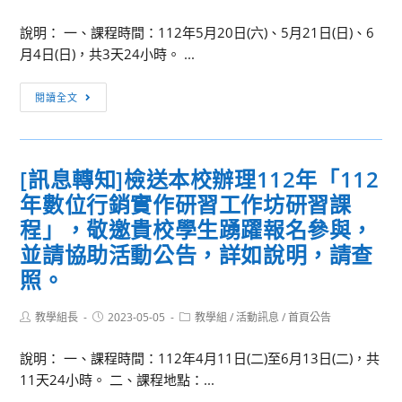
灣
author:
published:
category:
公
說明： 一、課程時間：112年5月20日(六)、5月21日(日)、6
益
月4日(日)，共3天24小時。 ...
團
體
[訊
閱讀全文
自
息
律
轉
聯
知]
[訊息轉知]檢送本校辦理112年「112
盟
檢
辦
年數位行銷實作研習工作坊研習課
送
理
本
程」，敬邀貴校學生踴躍報名參與，
「112
校
並請協助活動公告，詳如說明，請查
年
辦
照。
金
理
融
112
Post
Post
Post
教學組長
2023-05-05
教學組
/
活動訊息
/
首頁公告
基
年
author:
published:
category:
礎
「行
說明： 一、課程時間：112年4月11日(二)至6月13日(二)，共
教
銷
11天24小時。 二、課程地點：...
育
科