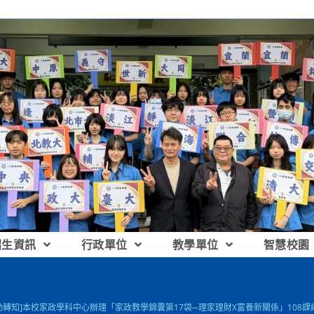
招生資訊
行政單位
教學單位
智慧校園
動轉知]本校家政學科中心辦理「家政教學錦囊第17袋─理家理財X富養新關係」10