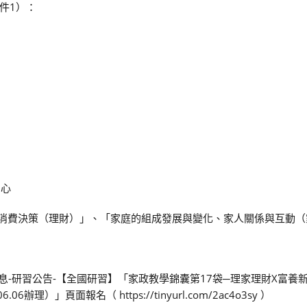
件1）：
中心
與消費決策（理財）」、「家庭的組成發展與變化、家人關係與互動（
息-研習公告-【全國研習】「家政教學錦囊第17袋─理家理財X富養新
）」頁面報名（ https://tinyurl.com/2ac4o3sy ）