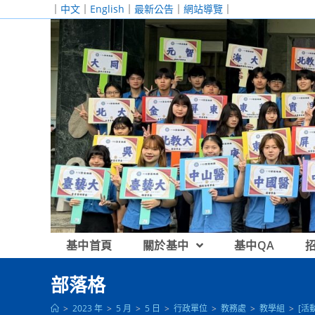
跳
｜
中文
｜
English
｜
最新公告
｜
網站導覽
｜
轉
至
主
要
內
容
基中首頁
關於基中
基中QA
部落格
>
2023 年
>
5 月
>
5 日
>
行政單位
>
教務處
>
教學組
>
[活