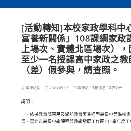
[活動轉知]本校家政學科中
富養新關係」108課綱家
上場次、實體北區場次），
至少一名授課高中家政之教
（差）假參與，請查照。
Post
Post
Post
教學組長
2023-05-05
教學組
/
活動訊息
/
首頁公告
author:
published:
category:
說明：
一、依據教育部國民及學前教育署普通型高級中等學校家政
畫、臺北市高級中學課程與教學發展工作圈111學年度工