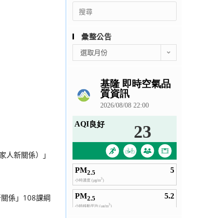
Search
for:
彙整公告
彙
選取月份
整
公
告
家人新關係）」
關係」108課綱