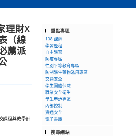
家理財X
重點專區
表（線
108 課綱
學習歷程
必薦派
自主學習
公
防疫專區
性別平等教育專區
防制學生藥物濫用專區
交通安全
學生團體保險
職業安全衛生
學生申訴專區
內部控制
資通安全
校課程與教學計
電子書庫
搜尋網站