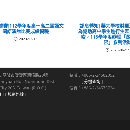
競賽]112學年度高一高二國語文
[訊息轉知] 華梵學校財
國語演說比賽成績揭曉
為協助高中學生進行生涯
索，115學年度辦理「
2023-12-15
限」系列活
2026-06-17
5 基隆市暖暖區源遠路20號
總機：+886-2-24582052
uanyuan Rd., Nuannuan Dist.,
[
分機查詢
]
ity 205, Taiwan (R.O.C.)
傳真：+886-2-24573724
訊
] [
規劃路線
]
s reserved.