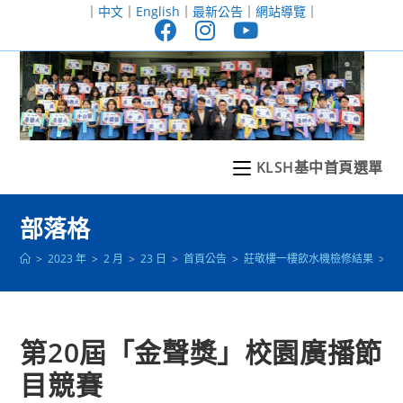
跳
｜
中文
｜
English
｜
最新公告
｜
網站導覽
｜
轉
至
主
要
內
容
KLSH基中首頁選單
部落格
>
2023 年
>
2 月
>
23 日
>
首頁公告
>
莊敬樓一樓飲水機檢修結果
>
第
第20屆「金聲獎」校園廣播節
目競賽