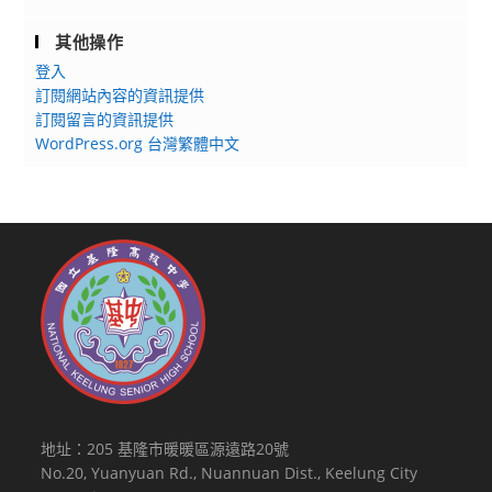
師
增
其他操作
能
登入
工
訂閱網站內容的資訊提供
作
訂閱留言的資訊提供
坊」
WordPress.org 台灣繁體中文
歡
迎
貴
校
教
師
報
名
參
加，
並
地址：205 基隆市暖暖區源遠路20號
請
No.20, Yuanyuan Rd., Nuannuan Dist., Keelung City
惠