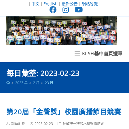
跳
｜
中文
｜
English
｜
最新公告
｜
網站導覽
｜
轉
至
主
要
內
容
KLSH基中首頁選單
每日彙整: 2023-02-23
>
2023 年
>
2 月
>
23 日
第20屆「金聲獎」校園廣播節目競賽
Post
Post
Post
訓育組長
2023-02-23
莊敬樓一樓飲水機檢修結果
author:
published:
category: