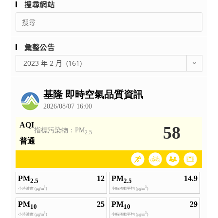
搜尋網站
辦
Search
理
for:
「111
學
彙整公告
年
彙
2023 年 2 月 (161)
度
整
社
公
會
告
領
域
跨
科
探
究
與
實
作
教