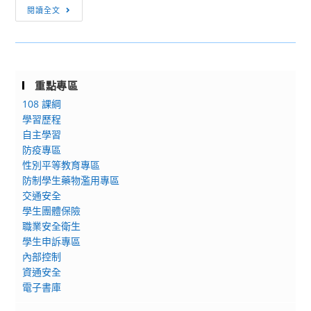
[訊
閱讀全文
息
轉
知]
有
重點專區
關
108 課綱
本
學習歷程
校
自主學習
探
防疫專區
究
性別平等教育專區
與
防制學生藥物濫用專區
實
交通安全
作
學生團體保險
課
職業安全衛生
程
學生申訴專區
推
內部控制
資通安全
動
電子書庫
中
心