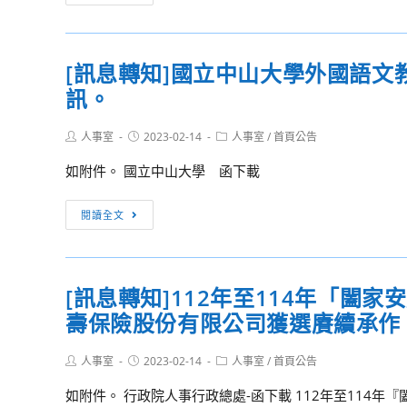
息
轉
知]
[訊息轉知]國立中山大學外國語文
國
訊。
立
彰
Post
Post
Post
人事室
2023-02-14
化
人事室
/
首頁公告
author:
published:
category:
師
如附件。 國立中山大學 函下載
範
大
[訊
閱讀全文
學
息
教
轉
育
知]
研
[訊息轉知]112年至114年「闔
國
究
壽保險股份有限公司獲選賡續承作
立
所
中
112
Post
Post
Post
人事室
2023-02-14
山
人事室
/
首頁公告
author:
published:
category:
學
大
如附件。 行政院人事行政總處-函下載 112年至114年『
年
學