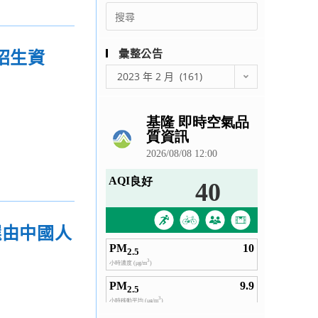
Search
for:
招生資
彙整公告
彙
2023 年 2 月 (161)
整
公
告
選由中國人