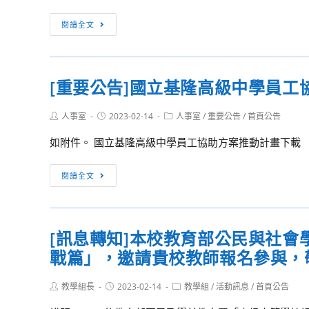
度
外
[訊
閱讀全文
博
國
息
士
語
轉
班
文
知]112
招
教
[重要公告]國立基隆高級中學員工
年
生
學
至
考
中
Post
Post
Post
人事室
2023-02-14
人事室
/
重要公告
/
首頁公告
114
author:
published:
試
category:
心
年
如附件。 國立基隆高級中學員工協助方案推動計畫下載
入
「2023
「闔
學
年
家
[重
資
閱讀全文
春
安
要
訊。
季
康」-
公
班
全
告]
外
[訊息轉知]本校教育部公民與社會學
國
國
語
公
戰篇」，邀請貴校教師報名參與，
立
進
教
基
修
員
Post
Post
Post
教學組長
隆
2023-02-14
教學組
/
活動訊息
/
首頁公告
author:
published:
課
category:
工
高