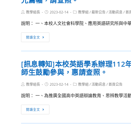
心
世
限
辦
界
Post
Post
Post
教學組長
2023-02-14
教學組
/
最新公告
/
活動訊息
/
首
公
理
author:
published:
category:
母
司
說明： 一、本校人文社會科學院、應用英語研究所與中華
「第
語
獲
一
日
選
[訊
次
閱讀全文
－
賡
息
當
客
續
轉
播
語
承
知]
客
教
[訊息轉知]本校英語學系辦理11
作。
檢
就
學
師生鼓勵參與，惠請查照。
送
上
論
本
手
壇」
Post
Post
Post
教學組長
校
2023-02-14
教學組
/
活動訊息
/
首頁公告
(二)Podcast
計
author:
published:
category:
人
實
說明： 一、為推廣全國高中英語辯論教育、思辨教學活動
畫
文
戰
1
社
篇」，
[訊
份，
閱讀全文
會
邀
息
請
科
請
轉
轉
學
貴
知]
知