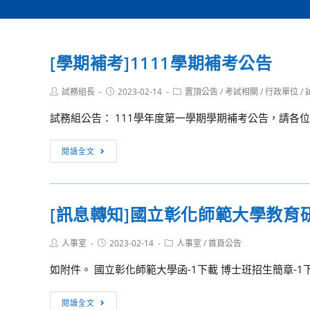
[學期補考]1111學期補考公告
Post
Post
Post
試務組長
2023-02-14
置頂公告
/
考試相關
/
行政單位
/
author:
published:
category:
試務組公告： 111學年度第一學期學期補考公告，請各位同
[學
閱讀全文
期
補
考]1111
[訊息轉知]國立彰化師範大學教育
學
期
Post
Post
Post
人事室
2023-02-14
人事室
/
首頁公告
補
author:
published:
category:
考
如附件。 國立彰化師範大學函-1下載 博士班招生簡章-1
公
告
[訊
閱讀全文