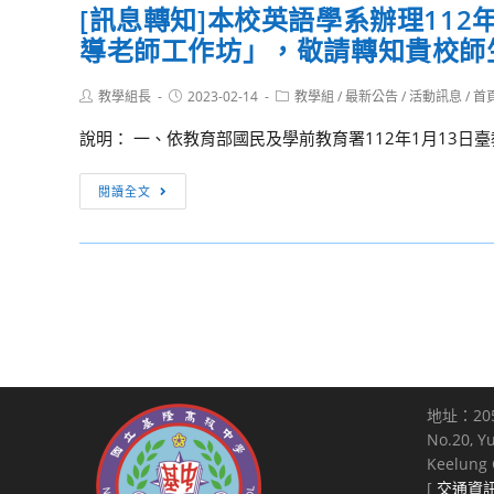
院
[訊息轉知]本校英語學系辦理11
校
本
所
暨
導老師工作坊」，敬請轉知貴校師
教
校
屬
應
師
英
踴
用
Post
Post
報
Post
教學組長
語
2023-02-14
教學組
/
最新公告
/
活動訊息
/
首
躍
author:
published:
category:
英
名
學
報
說明： 一、依教育部國民及學前教育署112年1月13日臺教國
語
參
系
名
研
與，
辦
參
[訊
閱讀全文
究
敬
理
加，
息
所
請
112
並
轉
舉
惠
年
惠
知]
辦
允
「全
予
本
「第
公
國
同
校
三
假
高
意
英
十
登
中
參
語
二
記
英
加
學
屆
與
語
地址：20
人
系
中
No.20, Y
必
辯
員
辦
華
Keelung C
要
論
公
理
民
[
交通資