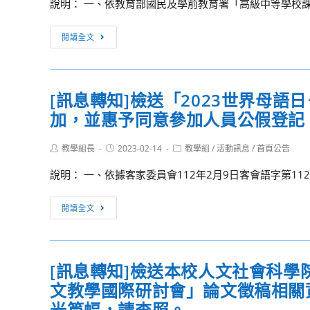
說明： 一、依教育部國民及學前教育署「高級中等學校課
程」
團
級
招
體
中
[訊
生
閱讀全文
保
學
息
資
險，
員
轉
訊。
經
工
知]
公
協
[訊息轉知]檢送「2023世界母
本
開
助
加，並惠予同意參加人員公假登記
校
徵
方
教
選
案
Post
Post
Post
教學組長
育
2023-02-14
教學組
/
活動訊息
/
首頁公告
author:
published:
由
category:
推
部
說明： 一、依據客家委員會112年2月9日客會語字第1126
中
動
公
國
計
民
[訊
人
閱讀全文
畫
與
息
壽
社
轉
保
會
知]
險
學
[訊息轉知]檢送本校人文社會科
檢
股
科
文教學國際研討會」論文徵稿相關
送
份
中
「2023
光篇幅，請查照。
有