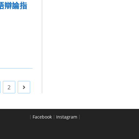
語辯論指
2
Go to the next page
｜
Facebook
｜
Instagram
｜