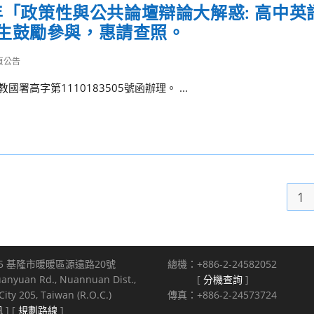
2年「政策性與公共論壇辯論大解惑: 高中英
生鼓勵參與，惠請查照。
頁公告
署高字第1110183505號函辦理。 ...
1
5 基隆市暖暖區源遠路20號
總機：+886-2-24582052
uanyuan Rd., Nuannuan Dist.,
[
分機查詢
]
ity 205, Taiwan (R.O.C.)
傳真：+886-2-24573724
訊
] [
規劃路線
]