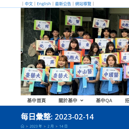
跳
｜
中文
｜
English
｜
最新公告
｜
網站導覽
｜
轉
至
主
要
內
容
基中首頁
關於基中
基中QA
每日彙整: 2023-02-14
>
2023 年
>
2 月
>
14 日