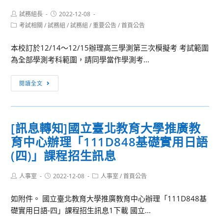
部
112
6
國
Post
Post
試務組長
111
2022-12-08
學
日
際
author:
published:
Post
考試相關
/
試務組
/
試務組
/
重要公告
/
首頁公告
年
年
至
語
category:
12
度
112
言
本校訂於12/14～12/15辦理高三學測第三次模擬考 考試範圍
月
碩
年
學
為全部學測考科範圍，請同學當作學測考...
1
士
1
奧
日
班
月
林
[考
閱讀全文
公
及
9
匹
試
告
碩
日
亞
訊
修
士
受
競
息]111
正
在
[訊息轉知]國立臺北教育大學推廣教
理
賽
學
「嚴
職
報
之
育中心辦理「111D848基礎實用日語
年
重
專
名
相
度
(四)」課程招生訊息
特
班
關
學
殊
入
培
測
Post
Post
Post
人事室
2022-12-08
人事室
/
首頁公告
傳
學
author:
published:
category:
訓
模
染
招
與
如附件。 國立臺北教育大學推廣教育中心辦理「111D848基
擬
性
生
徵
礎實用日語-四」課程招生訊息1下載 國立...
考
肺
資