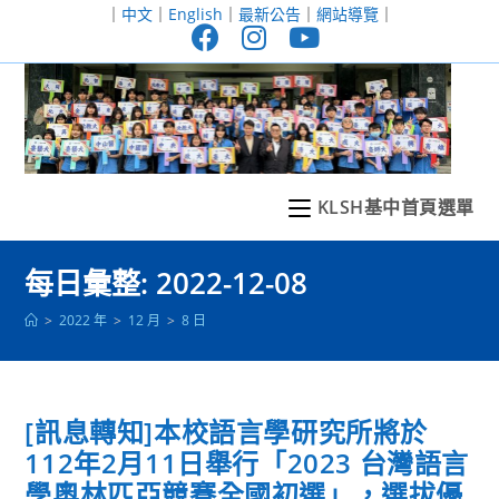
跳
｜
中文
｜
English
｜
最新公告
｜
網站導覽
｜
轉
至
主
要
內
容
KLSH基中首頁選單
每日彙整: 2022-12-08
>
2022 年
>
12 月
>
8 日
[訊息轉知]本校語言學研究所將於
112年2月11日舉行「2023 台灣語言
學奧林匹亞競賽全國初選」，選拔優