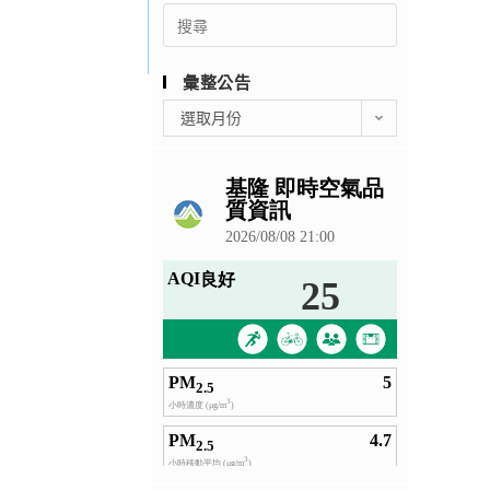
Search
for:
彙整公告
彙
選取月份
整
公
告