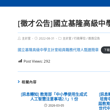
[徵才公告]國立基隆高級
Post
Post
Post
主計室
2022-08-31
主計室
/
行政單位
/
首頁公告
author:
published:
category:
國立基隆高級中學主計室組員職務代理人甄選簡章
下載
Post Views:
292
相關內容
[訊息轉知] 教育部「中小學使用生成式
[訊息
人工智慧注意事項2.1」1 份
培育
屆教
2026-03-05
世代中