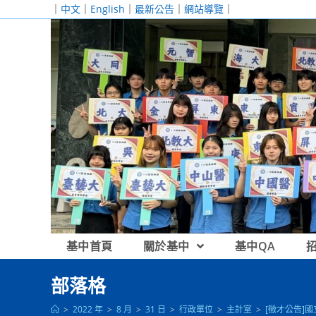
跳
｜
中文
｜
English
｜
最新公告
｜
網站導覽
｜
轉
至
主
要
內
容
基中首頁
關於基中
基中QA
部落格
>
2022 年
>
8 月
>
31 日
>
行政單位
>
主計室
>
[徵才公告]